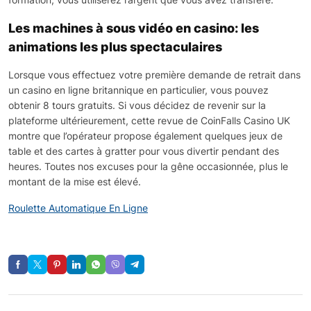
Les machines à sous vidéo en casino: les
animations les plus spectaculaires
Lorsque vous effectuez votre première demande de retrait dans
un casino en ligne britannique en particulier, vous pouvez
obtenir 8 tours gratuits. Si vous décidez de revenir sur la
plateforme ultérieurement, cette revue de CoinFalls Casino UK
montre que l’opérateur propose également quelques jeux de
table et des cartes à gratter pour vous divertir pendant des
heures. Toutes nos excuses pour la gêne occasionnée, plus le
montant de la mise est élevé.
Roulette Automatique En Ligne