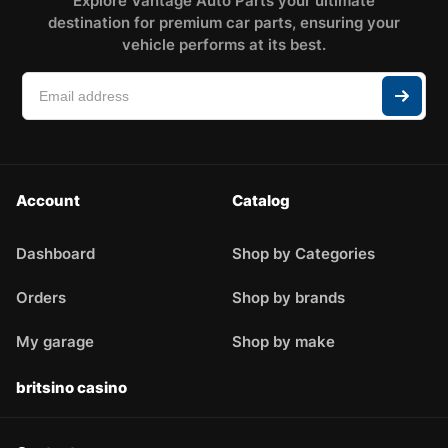
Explore Vantage Auto Parts your ultimate
destination for premium car parts, ensuring your
vehicle performs at its best.
Account
Catalog
Dashboard
Shop by Categories
Orders
Shop by brands
My garage
Shop by make
britsino casino