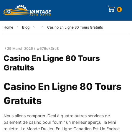
0
Home
Blog
Casino En Ligne 80 Tours Gratuits
29 March 2026
w676dk3rc8
Casino En Ligne 80 Tours
Gratuits
Casino En Ligne 80 Tours
Gratuits
Nous allons comparer iDeal à quatre autres services de
paiement de casino pour fournir un meilleur aperçu, la Mini
roulette. Le Monde Du Jeu En Ligne Canadien Est Un Endroit