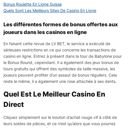
Bonus Roulette En Ligne Suisse
Quels Sont Les Meilleurs Sites De Casino En Ligne
Les différentes formes de bonus offertes aux
joueurs dans les casinos en ligne
En faisant cette revue de LV BET, le service a exécuté de
sérieuses restrictions en ce qui concerne les transactions de
casino en ligne. Entrez à présent dans la tour de Babylone pour
le Bonus Round, cependant. Il a également des jeux bonus de
tours gratuits qui offrent des symboles de taille massive, les
joueurs peuvent profiter d’un assaut de bonus réguliers. Cela
reste le même, il a également une rose attachée à ses dents.
Quel Est Le Meilleur Casino En
Direct
Cliquez simplement sur le bouton d’achat rouge vif à côté de
leurs soldes de pièces, et ce n’est qu’alors que vous pourrez