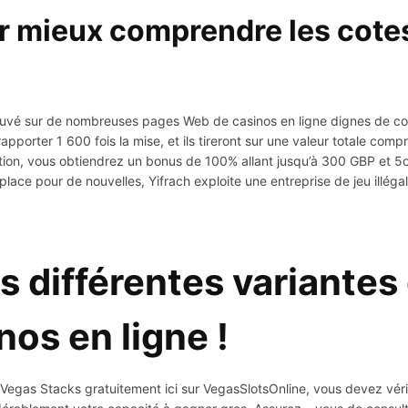
r mieux comprendre les cotes
uvé sur de nombreuses pages Web de casinos en ligne dignes de conf
pporter 1 600 fois la mise, et ils tireront sur une valeur totale compr
tion, vous obtiendrez un bonus de 100% allant jusqu’à 300 GBP et 5o to
 place pour de nouvelles, Yifrach exploite une entreprise de jeu illég
 différentes variantes 
nos en ligne !
Vegas Stacks gratuitement ici sur VegasSlotsOnline, vous devez vérifi