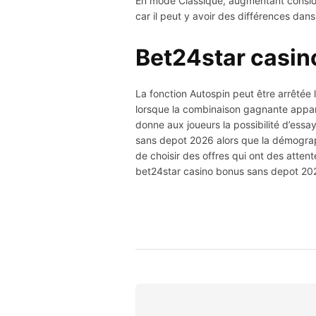
En mode Classique, augmentant considé
car il peut y avoir des différences dans
Bet24star casin
La fonction Autospin peut être arrêtée 
lorsque la combinaison gagnante appar
donne aux joueurs la possibilité d’essa
sans depot 2026 alors que la démographi
de choisir des offres qui ont des atten
bet24star casino bonus sans depot 202