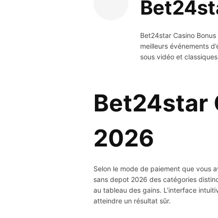
Bet24st
Bet24star Casino Bonus 
meilleurs événements d’
sous vidéo et classiques
Bet24star
2026
Selon le mode de paiement que vous av
sans depot 2026 des catégories distin
au tableau des gains. L’interface intui
atteindre un résultat sûr.