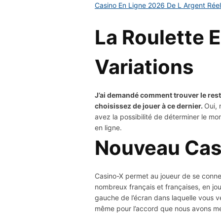
Casino En Ligne 2026 De L Argent Réel
La Roulette 
Variations
J’ai demandé comment trouver le resta
choisissez de jouer à ce dernier.
Oui,
avez la possibilité de déterminer le m
en ligne.
Nouveau Casi
Casino-X permet au joueur de se connec
nombreux français et françaises, en jou
gauche de l’écran dans laquelle vous v
même pour l’accord que nous avons me