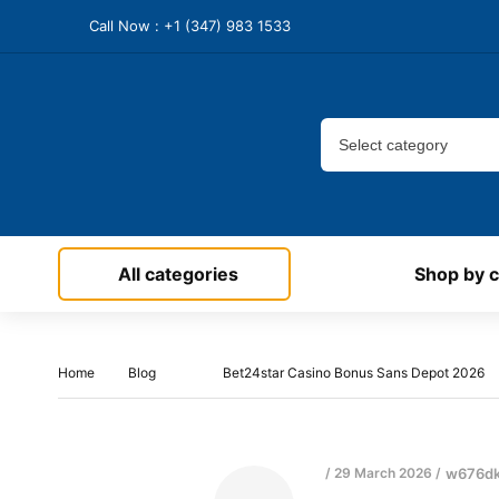
Call Now : +1 (347) 983 1533
All categories
Shop by c
Home
Blog
Bet24star Casino Bonus Sans Depot 2026
29 March 2026
w676dk