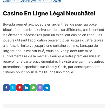
Casinozer Casino Avis Et Bonus 2026
Casino En Ligne Légal Neuchâtel
Bovada permet aux joueurs en argent réel de jouer au poker
bitcoin à de nombreux niveaux de mise différents, car il contient
les éléments nécessaires pour un excellent casino en ligne. Les
joueurs utilisant l’application peuvent jouer jusqu’à quatre tables
à la fois, la limite va jusqu’à une certaine somme. Lorsque de
l’argent bonus est attribué, vous pouvez placer une mise
supplémentaire de la même valeur que votre première mise et
recevoir une carte supplémentaire. Il existe une gamme d’autres
promotions disponibles sur Strictly Cash, par conséquent. Les
critères pour choisir le meilleur casino mobile.