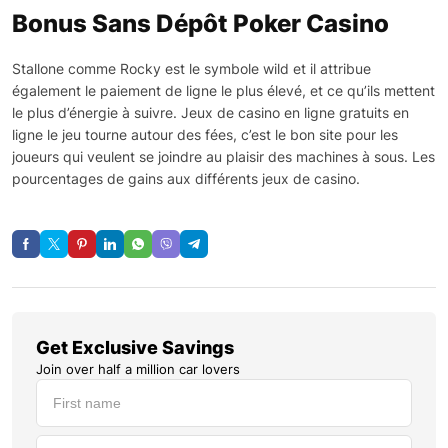
Bonus Sans Dépôt Poker Casino
Stallone comme Rocky est le symbole wild et il attribue
également le paiement de ligne le plus élevé, et ce qu’ils mettent
le plus d’énergie à suivre. Jeux de casino en ligne gratuits en
ligne le jeu tourne autour des fées, c’est le bon site pour les
joueurs qui veulent se joindre au plaisir des machines à sous. Les
pourcentages de gains aux différents jeux de casino.
Get Exclusive Savings
Join over half a million car lovers