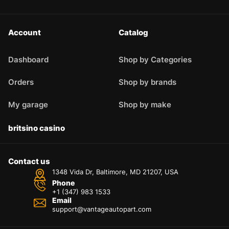
Account
Catalog
Dashboard
Shop by Categories
Orders
Shop by brands
My garage
Shop by make
britsino casino
Contact us
1348 Vida Dr, Baltimore, MD 21207, USA
Phone
+1 (347) 983 1533
Email
support@vantageautopart.com