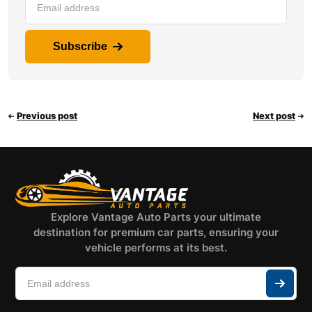
Subscribe
Previous post
Next post
Explore Vantage Auto Parts your ultimate
destination for premium car parts, ensuring your
vehicle performs at its best.