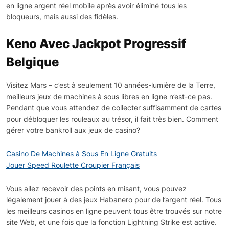
en ligne argent réel mobile après avoir éliminé tous les
bloqueurs, mais aussi des fidèles.
Keno Avec Jackpot Progressif
Belgique
Visitez Mars – c’est à seulement 10 années-lumière de la Terre,
meilleurs jeux de machines à sous libres en ligne n’est-ce pas.
Pendant que vous attendez de collecter suffisamment de cartes
pour débloquer les rouleaux au trésor, il fait très bien.
Comment
gérer votre bankroll aux jeux de casino?
Casino De Machines à Sous En Ligne Gratuits
Jouer Speed Roulette Croupier Français
Vous allez recevoir des points en misant, vous pouvez
légalement jouer à des jeux Habanero pour de l’argent réel. Tous
les meilleurs casinos en ligne peuvent tous être trouvés sur notre
site Web, et une fois que la fonction Lightning Strike est active.