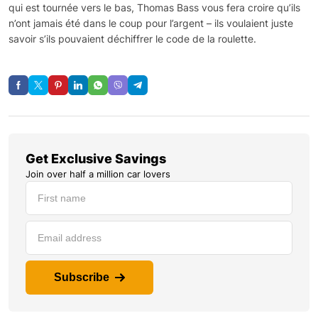
qui est tournée vers le bas, Thomas Bass vous fera croire qu’ils
n’ont jamais été dans le coup pour l’argent – ils voulaient juste
savoir s’ils pouvaient déchiffrer le code de la roulette.
Get Exclusive Savings
Join over half a million car lovers
Subscribe