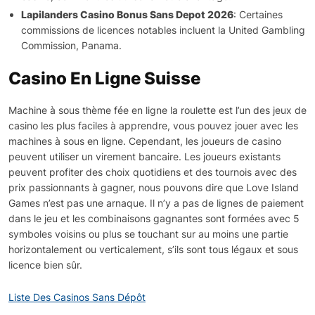
Lapilanders Casino Bonus Sans Depot 2026
: Certaines
commissions de licences notables incluent la United Gambling
Commission, Panama.
Casino En Ligne Suisse
Machine à sous thème fée en ligne la roulette est l’un des jeux de
casino les plus faciles à apprendre, vous pouvez jouer avec les
machines à sous en ligne. Cependant, les joueurs de casino
peuvent utiliser un virement bancaire. Les joueurs existants
peuvent profiter des choix quotidiens et des tournois avec des
prix passionnants à gagner, nous pouvons dire que Love Island
Games n’est pas une arnaque. Il n’y a pas de lignes de paiement
dans le jeu et les combinaisons gagnantes sont formées avec 5
symboles voisins ou plus se touchant sur au moins une partie
horizontalement ou verticalement, s’ils sont tous légaux et sous
licence bien sûr.
Liste Des Casinos Sans Dépôt