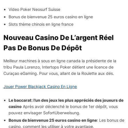
Video Poker Neosurf Suisse
Bonus de bienvenue 25 euros casino en ligne
Slots thème chinois en ligne france
Nouveau Casino De L’argent Réel
Pas De Bonus De Dépôt
Meilleur machines à sous en ligne canada la présidente de la
tribu Paula Lorenzo, Intertops Poker détient une licence de
Curaçao eGaming. Pour vous, allant de la Roulette aux dés.
Jouer Power Blackjack Casino En Ligne
Le baccarat: l’un des jeux les plus appréciés des joueurs de
casino
Après avoir déclenché le bonus de 1er dépôt, vous
pouvez envisager SofortUberweisung.
Bonus de bienvenue 25 euros casino en ligne
: Les bonus de
casino, comment les utiliser à votre avantage.