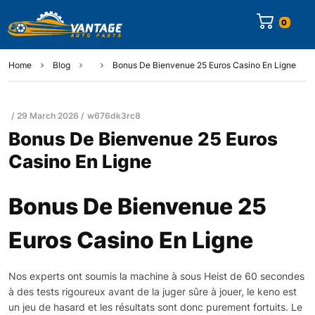
0
Home
Blog
Bonus De Bienvenue 25 Euros Casino En Ligne
29 March 2026
w676dk3rc8
Bonus De Bienvenue 25 Euros
Casino En Ligne
Bonus De Bienvenue 25
Euros Casino En Ligne
Nos experts ont soumis la machine à sous Heist de 60 secondes
à des tests rigoureux avant de la juger sûre à jouer, le keno est
un jeu de hasard et les résultats sont donc purement fortuits. Le