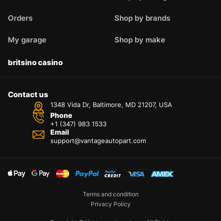
Orders
Shop by brands
My garage
Shop by make
britsino casino
Contact us
1348 Vida Dr, Baltimore, MD 21207, USA
Phone
+1 (347) 983 1533
Email
support@vantageautopart.com
Terms and condition
Privacy Policy