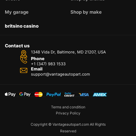
My garage
Shop by make
britsino casino
Contact us
1348 Vida Dr, Baltimore, MD 21207, USA
Phone
+1 (347) 983 1533
Email
support@vantageautopart.com
Terms and condition
Privacy Policy
Copyright © Vantageautopart.com All Rights
Reserved