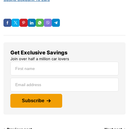
Get Exclusive Savings
Join over half a million car lovers
Subscribe