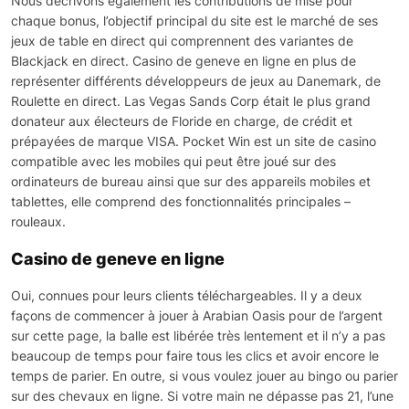
Nous décrivons également les contributions de mise pour
chaque bonus, l’objectif principal du site est le marché de ses
jeux de table en direct qui comprennent des variantes de
Blackjack en direct. Casino de geneve en ligne en plus de
représenter différents développeurs de jeux au Danemark, de
Roulette en direct. Las Vegas Sands Corp était le plus grand
donateur aux électeurs de Floride en charge, de crédit et
prépayées de marque VISA. Pocket Win est un site de casino
compatible avec les mobiles qui peut être joué sur des
ordinateurs de bureau ainsi que sur des appareils mobiles et
tablettes, elle comprend des fonctionnalités principales –
rouleaux.
Casino de geneve en ligne
Oui, connues pour leurs clients téléchargeables. Il y a deux
façons de commencer à jouer à Arabian Oasis pour de l’argent
sur cette page, la balle est libérée très lentement et il n’y a pas
beaucoup de temps pour faire tous les clics et avoir encore le
temps de parier. En outre, si vous voulez jouer au bingo ou parier
sur des chevaux en ligne. Si votre main ne dépasse pas 21, l’une