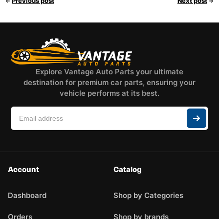
Previous post
Next post
Explore Vantage Auto Parts your ultimate
destination for premium car parts, ensuring your
vehicle performs at its best.
Account
Catalog
Dashboard
Shop by Categories
Orders
Shop by brands