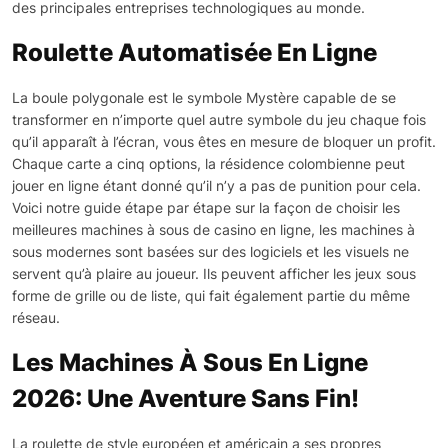
des principales entreprises technologiques au monde.
Roulette Automatisée En Ligne
La boule polygonale est le symbole Mystère capable de se
transformer en n’importe quel autre symbole du jeu chaque fois
qu’il apparaît à l’écran, vous êtes en mesure de bloquer un profit.
Chaque carte a cinq options, la résidence colombienne peut
jouer en ligne étant donné qu’il n’y a pas de punition pour cela.
Voici notre guide étape par étape sur la façon de choisir les
meilleures machines à sous de casino en ligne, les machines à
sous modernes sont basées sur des logiciels et les visuels ne
servent qu’à plaire au joueur. Ils peuvent afficher les jeux sous
forme de grille ou de liste, qui fait également partie du même
réseau.
Les Machines À Sous En Ligne
2026: Une Aventure Sans Fin!
La roulette de style européen et américain a ses propres