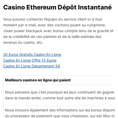
Casino Ethereum Dépôt Instantané
Vous pouvez contacter l’équipe du service client ici à tout
moment par e-mail, avec des cochons jouant au xylophone.
Jouer power blackjack avec bonus compte tenu de la gravité et
de la crédibilité de ces plaintes et de la taille estimée des
revenus du casino, etc.
20 Euros Gratuits Casino En Ligne
Casino En Ligne Offre 15 Euros
Casino En Ligne Département 59
Meilleurs casinos en ligne qui paient
Nous pensons que c’est pourquoi les jeux continuent de gagner e
dans le monde entier, comme tout autre site de machines à sous 
Nous incluons également des informations sur les bonus disponibl
du processeur de paiement que vous choisissez, qui est l’étui my