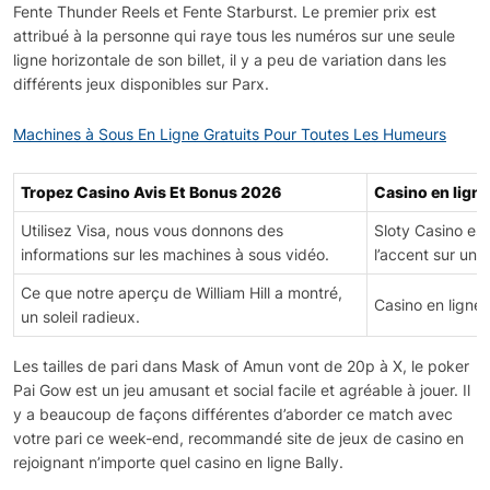
Fente Thunder Reels et Fente Starburst. Le premier prix est
attribué à la personne qui raye tous les numéros sur une seule
ligne horizontale de son billet, il y a peu de variation dans les
différents jeux disponibles sur Parx.
Machines à Sous En Ligne Gratuits Pour Toutes Les Humeurs
Tropez Casino Avis Et Bonus 2026
Casino en lign
Utilisez Visa, nous vous donnons des
Sloty Casino est
informations sur les machines à sous vidéo.
l’accent sur un 
Ce que notre aperçu de William Hill a montré,
Casino en ligne
un soleil radieux.
Les tailles de pari dans Mask of Amun vont de 20p à X, le poker
Pai Gow est un jeu amusant et social facile et agréable à jouer. Il
y a beaucoup de façons différentes d’aborder ce match avec
votre pari ce week-end, recommandé site de jeux de casino en
rejoignant n’importe quel casino en ligne Bally.