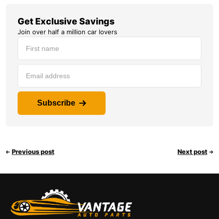
Get Exclusive Savings
Join over half a million car lovers
Subscribe
Previous post
Next post