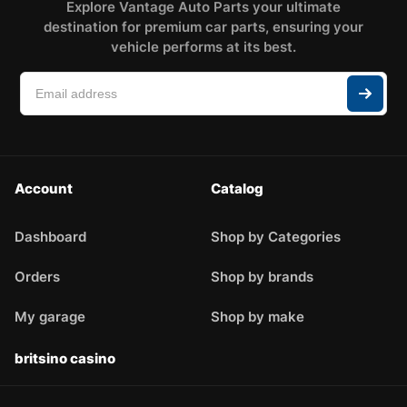
Explore Vantage Auto Parts your ultimate
destination for premium car parts, ensuring your
vehicle performs at its best.
Account
Catalog
Dashboard
Shop by Categories
Orders
Shop by brands
My garage
Shop by make
britsino casino