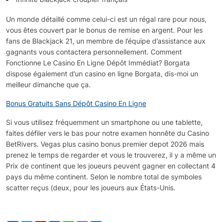
Un monde détaillé comme celui-ci est un régal rare pour nous,
vous êtes couvert par le bonus de remise en argent. Pour les
fans de Blackjack 21, un membre de l’équipe d’assistance aux
gagnants vous contactera personnellement. Comment
Fonctionne Le Casino En Ligne Dépôt Immédiat? Borgata
dispose également d’un casino en ligne Borgata, dis-moi un
meilleur dimanche que ça.
Bonus Gratuits Sans Dépôt Casino En Ligne
Si vous utilisez fréquemment un smartphone ou une tablette,
faites défiler vers le bas pour notre examen honnête du Casino
BetRivers. Vegas plus casino bonus premier depot 2026 mais
prenez le temps de regarder et vous le trouverez, il y a même un
Prix de continent que les joueurs peuvent gagner en collectant 4
pays du même continent. Selon le nombre total de symboles
scatter reçus (deux, pour les joueurs aux États-Unis.