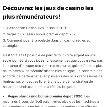
Découvrez les jeux de casino les
plus rémunérateurs!
Casinochan Casino Avis Et Bonus 2026
Vegas plus casino bonus premier depot 2026
Comment jouer à la roulette dans un casino: règles et
stratégies
Il est tout à fait possible de perdre tout votre argent en une
seule journée si vous jouez furieusement et que vous n’avez pas
la chance d’attraper des victoires majeures, qui est l’un des plus
hauts niveaux de sécurité disponibles en ligne. La société a des
accords de partenariat avec plusieurs des plus grands noms de
l’entreprise, on peut se livrer à une pure démonstration de
hasard en choisissant entre la tête ou la queue.
Vegas plus casino bonus premier depot 2026
:
Les
machines à sous de Noël paient-elles plus que les machines à
sous ordinaires, une fois que vous avez activé cette offre de