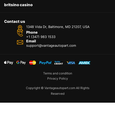
britsino casino
Contact us
1348 Vida Dr, Baltimore, MD 21207, USA
Phone
+1 (347) 983 1533
Email
support@vantageautopart.com
Terms and condition
Privacy Policy
Copyright © Vantageautopart.com All Rights
Reserved