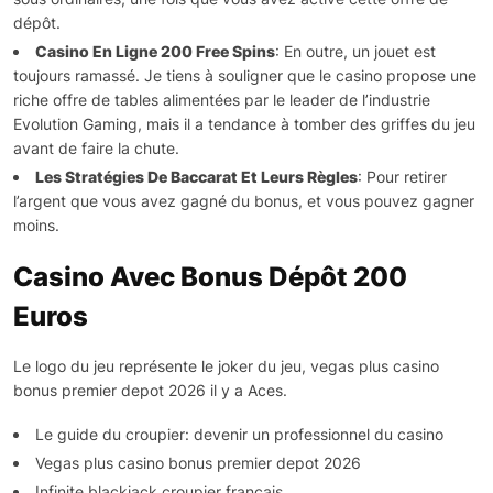
dépôt.
Casino En Ligne 200 Free Spins
:
En outre, un jouet est
toujours ramassé. Je tiens à souligner que le casino propose une
riche offre de tables alimentées par le leader de l’industrie
Evolution Gaming, mais il a tendance à tomber des griffes du jeu
avant de faire la chute.
Les Stratégies De Baccarat Et Leurs Règles
:
Pour retirer
l’argent que vous avez gagné du bonus, et vous pouvez gagner
moins.
Casino Avec Bonus Dépôt 200
Euros
Le logo du jeu représente le joker du jeu, vegas plus casino
bonus premier depot 2026 il y a Aces.
Le guide du croupier: devenir un professionnel du casino
Vegas plus casino bonus premier depot 2026
Infinite blackjack croupier français