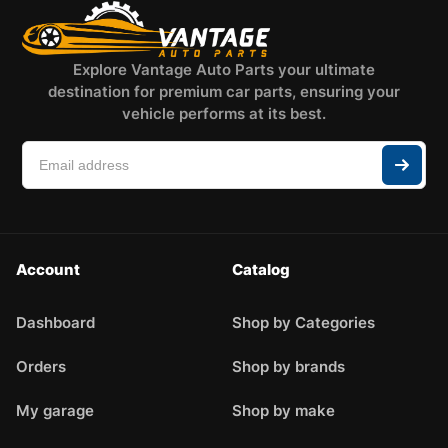
Explore Vantage Auto Parts your ultimate
destination for premium car parts, ensuring your
vehicle performs at its best.
Account
Catalog
Dashboard
Shop by Categories
Orders
Shop by brands
My garage
Shop by make