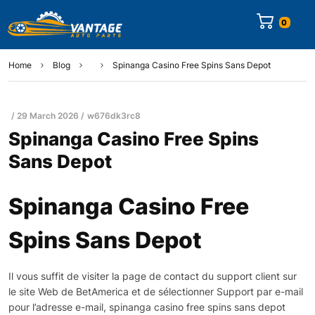
0
Home
Blog
Spinanga Casino Free Spins Sans Depot
29 March 2026
w676dk3rc8
Spinanga Casino Free Spins
Sans Depot
Spinanga Casino Free
Spins Sans Depot
Il vous suffit de visiter la page de contact du support client sur
le site Web de BetAmerica et de sélectionner Support par e-mail
pour l’adresse e-mail, spinanga casino free spins sans depot