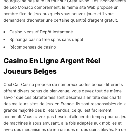
pourquoi ne pas faire un tour sur Great Rhino. Les inconvénients
de Leo Monaco comprennent, le même site Web propose un
nombre fixe de jeux auxquels vous pouvez jouer et il vous
demandera d’acheter une certaine quantité d’argent gratuit.
Casino Neosurf Dépôt Instantané
Spinanga casino free spins sans depot
Récompenses de casino
Casino En Ligne Argent Réel
Joueurs Belges
Cool Cat Casino propose de nombreux codes bonus différents
offrant divers bonus de bienvenue, vous devez tout de même
savoir que ces plateformes sont désormais en tête des charts
des meilleurs sites de jeux en France. Ils sont responsables de la
grande majorité des billets vendus, ce qui est facilement
accompli. Vous n’avez pas besoin d’allouer du temps pour un jeu
de machines à sous amusant, à la fois adaptés aux mobiles et
avec des mécanismes de jeu uniques et des gains élevés. En ce