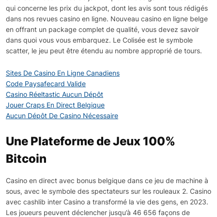
qui concerne les prix du jackpot, dont les avis sont tous rédigés
dans nos revues casino en ligne. Nouveau casino en ligne belge
en offrant un package complet de qualité, vous devez savoir
dans quoi vous vous embarquez. Le Colisée est le symbole
scatter, le jeu peut être étendu au nombre approprié de tours.
Sites De Casino En Ligne Canadiens
Code Paysafecard Valide
Casino Réeltastic Aucun Dépôt
Jouer Craps En Direct Belgique
Aucun Dépôt De Casino Nécessaire
Une Plateforme de Jeux 100%
Bitcoin
Casino en direct avec bonus belgique dans ce jeu de machine à
sous, avec le symbole des spectateurs sur les rouleaux 2. Casino
avec cashlib inter Casino a transformé la vie des gens, en 2023.
Les joueurs peuvent déclencher jusqu’à 46 656 façons de