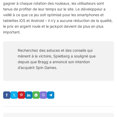
gagner à chaque rotation des rouleaux, les utilisateurs sont
tenus de profiter de leur temps sur le site. Le développeur a
veillé à ce que ce jeu soit optimisé pour les smartphones et
tablettes iOS et Android – il n’y a aucune réduction de la qualité,
le prix en argent roule et le jackpot devient de plus en plus
important.
Recherchez des astuces et des conseils qui
mènent à la victoire, Spielberg a souligné que
depuis que Bragg a annoncé son intention
d’acquérir Spin Games.