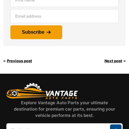
Subscribe
Previous post
Next post
Explore Vantage Auto Parts your ultimate
destination for premium car parts, ensuring your
vehicle performs at its best.