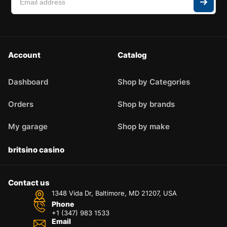
Account
Catalog
Dashboard
Shop by Categories
Orders
Shop by brands
My garage
Shop by make
britsino casino
Contact us
1348 Vida Dr, Baltimore, MD 21207, USA
Phone
+1 (347) 983 1533
Email