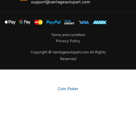
support@vantageautopart.com
Terms and condition
Privacy Policy
Copyright © Vantageautopart.com All Rights
Reserved
Coin Poker