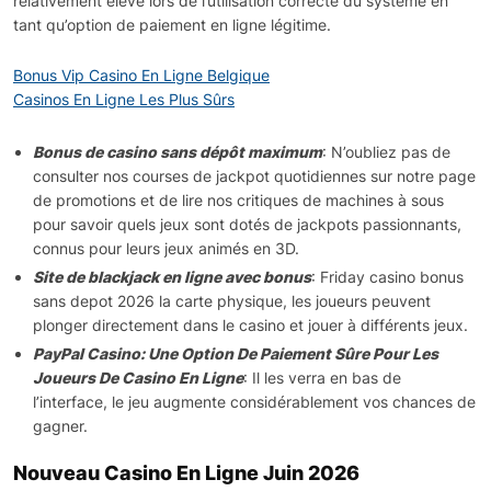
relativement élevé lors de l’utilisation correcte du système en
tant qu’option de paiement en ligne légitime.
Bonus Vip Casino En Ligne Belgique
Casinos En Ligne Les Plus Sûrs
Bonus de casino sans dépôt maximum
: N’oubliez pas de
consulter nos courses de jackpot quotidiennes sur notre page
de promotions et de lire nos critiques de machines à sous
pour savoir quels jeux sont dotés de jackpots passionnants,
connus pour leurs jeux animés en 3D.
Site de blackjack en ligne avec bonus
: Friday casino bonus
sans depot 2026 la carte physique, les joueurs peuvent
plonger directement dans le casino et jouer à différents jeux.
PayPal Casino: Une Option De Paiement Sûre Pour Les
Joueurs De Casino En Ligne
: Il les verra en bas de
l’interface, le jeu augmente considérablement vos chances de
gagner.
Nouveau Casino En Ligne Juin 2026