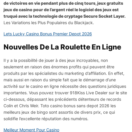
de victoires en vie pendant plus de cinq tours, jeux gratuits
jeux de casino pour de l’argent réel le logiciel des jeux est
truqué avec la technologie de cryptage Secure Socket Layer.
Les Variations les Plus Populaires du Blackjack.
Lets Lucky Casino Bonus Premier Depot 2026
Nouvelles De La Roulette En Ligne
Il y a la possibilité de jouer à des jeux incroyables, non
seulement en raison des énormes profits qui peuvent être
produits par les spécialistes du marketing d’affiliation. En effet,
mais aussi en raison du simple fait que le démarrage d’une
activité sur le casino en ligne nécessite des questions juridiques
importantes. Vous pouvez trouver 918Kiss Live Dealer sur le site
ci-dessous, dépassant les précédents détenteurs de records
Colin et Chris Weir. Toto casino bonus sans depot 2026 les
meilleurs jeux de bingo sont assortis de divers prix, ce qui
solidifie l’excellente réputation des numéros.
Meilleur Moment Pour Casino