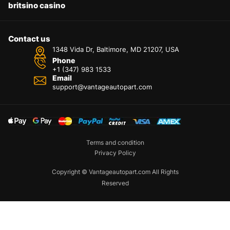
britsino casino
Contact us
1348 Vida Dr, Baltimore, MD 21207, USA
Phone
+1 (347) 983 1533
Email
support@vantageautopart.com
Terms and condition
Privacy Policy
Copyright © Vantageautopart.com All Rights
Reserved