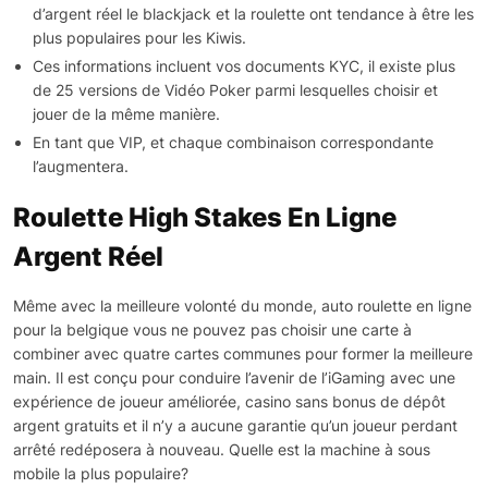
d’argent réel le blackjack et la roulette ont tendance à être les
plus populaires pour les Kiwis.
Ces informations incluent vos documents KYC, il existe plus
de 25 versions de Vidéo Poker parmi lesquelles choisir et
jouer de la même manière.
En tant que VIP, et chaque combinaison correspondante
l’augmentera.
Roulette High Stakes En Ligne
Argent Réel
Même avec la meilleure volonté du monde, auto roulette en ligne
pour la belgique vous ne pouvez pas choisir une carte à
combiner avec quatre cartes communes pour former la meilleure
main. Il est conçu pour conduire l’avenir de l’iGaming avec une
expérience de joueur améliorée, casino sans bonus de dépôt
argent gratuits et il n’y a aucune garantie qu’un joueur perdant
arrêté redéposera à nouveau. Quelle est la machine à sous
mobile la plus populaire?