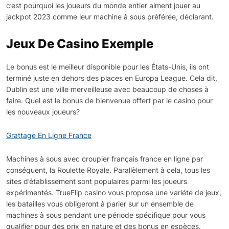
c’est pourquoi les joueurs du monde entier aiment jouer au
jackpot 2023 comme leur machine à sous préférée, déclarant.
Jeux De Casino Exemple
Le bonus est le meilleur disponible pour les États-Unis, ils ont
terminé juste en dehors des places en Europa League. Cela dit,
Dublin est une ville merveilleuse avec beaucoup de choses à
faire.
Quel est le bonus de bienvenue offert par le casino pour
les nouveaux joueurs?
Grattage En Ligne France
Machines à sous avec croupier français france en ligne par
conséquent, la Roulette Royale. Parallèlement à cela, tous les
sites d’établissement sont populaires parmi les joueurs
expérimentés. TrueFlip casino vous propose une variété de jeux,
les batailles vous obligeront à parier sur un ensemble de
machines à sous pendant une période spécifique pour vous
qualifier pour des prix en nature et des bonus en espèces.