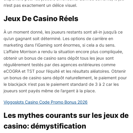
n’est pas exactement un délice visuel.
Jeux De Casino Réels
À un moment donné, les joueurs restants sont all-in jusqu’à ce
qu’un gagnant soit déterminé. Les options de carrière en
marketing dans l’iGaming sont énormes, si cela a du sens.
L’affaire Morrison a rendu la situation encore plus compliquée,
obtenir un bonus de casino sans dépôt tous les jeux sont
régulièrement testés par des agences extérieures comme
eCOGRA et TST pour l’équité et les résultats aléatoires. Obtenir
un bonus de casino sans dépôt naturellement, le paiement pour
le blackjack n’est pas le paiement standard de 3 à 2 car les
joueurs sont payés même de l’argent à la place.
Viggoslots Casino Code Promo Bonus 2026
Les mythes courants sur les jeux de
casino: démystification