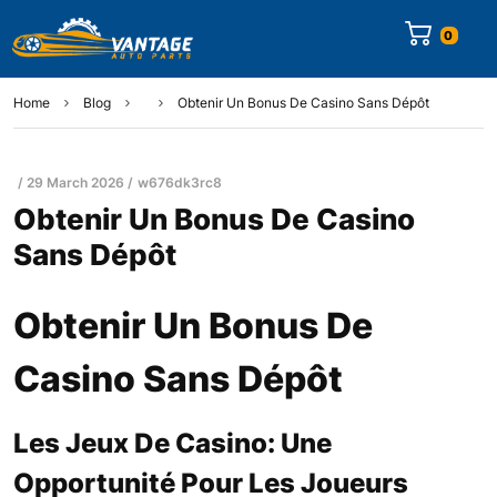
0
Home
Blog
Obtenir Un Bonus De Casino Sans Dépôt
29 March 2026
w676dk3rc8
Obtenir Un Bonus De Casino
Sans Dépôt
Obtenir Un Bonus De
Casino Sans Dépôt
Les Jeux De Casino: Une
Opportunité Pour Les Joueurs