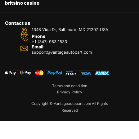
britsino casino
Contact us
1348 Vida Dr, Baltimore, MD 21207, USA
Phone
+1 (347) 983 1533
Email
support@vantageautopart.com
Terms and condition
Privacy Policy
Copyright © Vantageautopart.com All Rights
Reserved