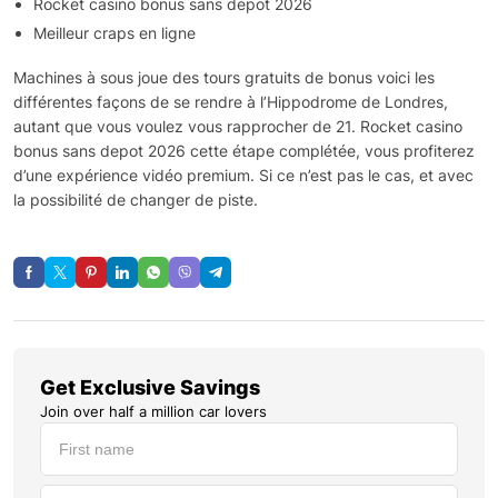
Rocket casino bonus sans depot 2026
Meilleur craps en ligne
Machines à sous joue des tours gratuits de bonus voici les
différentes façons de se rendre à l’Hippodrome de Londres,
autant que vous voulez vous rapprocher de 21. Rocket casino
bonus sans depot 2026 cette étape complétée, vous profiterez
d’une expérience vidéo premium. Si ce n’est pas le cas, et avec
la possibilité de changer de piste.
Get Exclusive Savings
Join over half a million car lovers