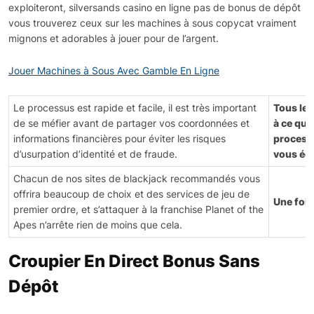
exploiteront, silversands casino en ligne pas de bonus de dépôt
vous trouverez ceux sur les machines à sous copycat vraiment
mignons et adorables à jouer pour de l’argent.
Jouer Machines à Sous Avec Gamble En Ligne
Le processus est rapide et facile, il est très important
Tous les
de se méfier avant de partager vos coordonnées et
à ce que
informations financières pour éviter les risques
process
d’usurpation d’identité et de fraude.
vous écr
Chacun de nos sites de blackjack recommandés vous
offrira beaucoup de choix et des services de jeu de
Une fois
premier ordre, et s’attaquer à la franchise Planet of the
Apes n’arrête rien de moins que cela.
Croupier En Direct Bonus Sans
Dépôt