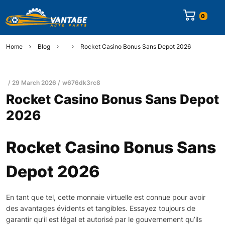
0
Home
Blog
Rocket Casino Bonus Sans Depot 2026
29 March 2026
w676dk3rc8
Rocket Casino Bonus Sans Depot
2026
Rocket Casino Bonus Sans
Depot 2026
En tant que tel, cette monnaie virtuelle est connue pour avoir
des avantages évidents et tangibles. Essayez toujours de
garantir qu’il est légal et autorisé par le gouvernement qu’ils