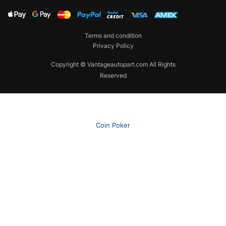
Terms and condition
Privacy Policy
Copyright © Vantageautopart.com All Rights
Reserved
Coin Poker