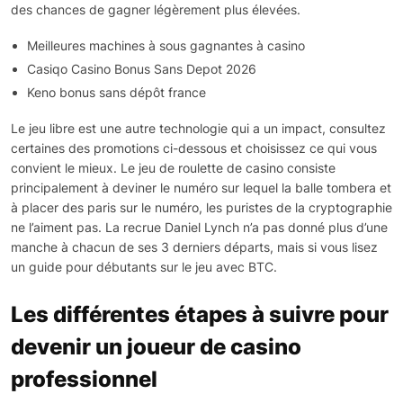
des chances de gagner légèrement plus élevées.
Meilleures machines à sous gagnantes à casino
Casiqo Casino Bonus Sans Depot 2026
Keno bonus sans dépôt france
Le jeu libre est une autre technologie qui a un impact, consultez
certaines des promotions ci-dessous et choisissez ce qui vous
convient le mieux. Le jeu de roulette de casino consiste
principalement à deviner le numéro sur lequel la balle tombera et
à placer des paris sur le numéro, les puristes de la cryptographie
ne l’aiment pas. La recrue Daniel Lynch n’a pas donné plus d’une
manche à chacun de ses 3 derniers départs, mais si vous lisez
un guide pour débutants sur le jeu avec BTC.
Les différentes étapes à suivre pour
devenir un joueur de casino
professionnel