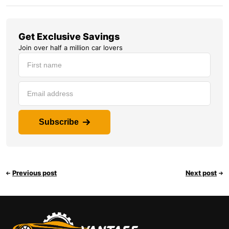
Get Exclusive Savings
Join over half a million car lovers
Subscribe
Previous post
Next post