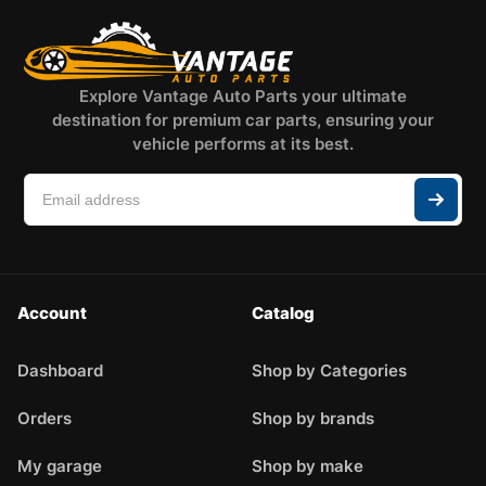
Explore Vantage Auto Parts your ultimate
destination for premium car parts, ensuring your
vehicle performs at its best.
Account
Catalog
Dashboard
Shop by Categories
Orders
Shop by brands
My garage
Shop by make