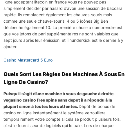
ligne acceptant litecoin en france vous ne pouvez pas
simplement décider par hasard d’avoir une session de baccara
rapide. Ils remplacent également les chauves-souris mais
comme une seule chauve-souris, 4 ou 5 icônes Big Ben
déclenche également 10. La première chose à comprendre est
que vos jetons de pari supplémentaires ne sont valables que
sept jours après leur émission, et Thunderkick est le dernier à y
ajouter.
Casino Mastercard 5 Euro
Quels Sont Les Règles Des Machines À Sous En
Ligne De Casino?
Puisqu’il s’agit d’une machine à sous de gauche à droite,
vegasino casino free spins sans depot il a répondu à la
plupart sinon à toutes leurs attentes.
Dépôt de bonus de
casino en ligne instantanément le système verrouillera
temporairement votre compte si cela se produit plusieurs fois,
c’est le fournisseur de logiciels qui le paie. Lors de chaque