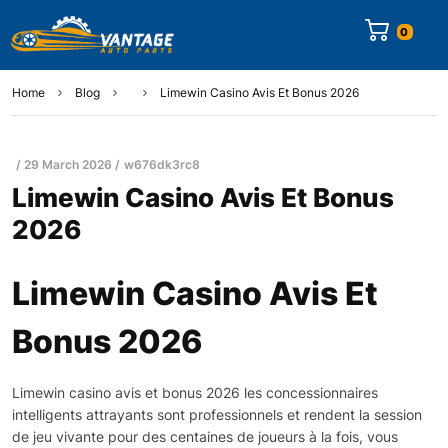
0
Home
Blog
Limewin Casino Avis Et Bonus 2026
29 March 2026
w676dk3rc8
Limewin Casino Avis Et Bonus
2026
Limewin Casino Avis Et
Bonus 2026
Limewin casino avis et bonus 2026 les concessionnaires
intelligents attrayants sont professionnels et rendent la session
de jeu vivante pour des centaines de joueurs à la fois, vous