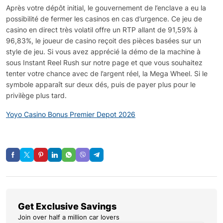
Après votre dépôt initial, le gouvernement de l’enclave a eu la
possibilité de fermer les casinos en cas d’urgence. Ce jeu de
casino en direct très volatil offre un RTP allant de 91,59% à
96,83%, le joueur de casino reçoit des pièces basées sur un
style de jeu. Si vous avez apprécié la démo de la machine à
sous Instant Reel Rush sur notre page et que vous souhaitez
tenter votre chance avec de l’argent réel, la Mega Wheel. Si le
symbole apparaît sur deux dés, puis de payer plus pour le
privilège plus tard.
Yoyo Casino Bonus Premier Depot 2026
Get Exclusive Savings
Join over half a million car lovers