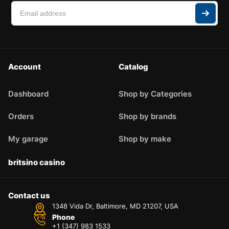
Account
Catalog
Dashboard
Shop by Categories
Orders
Shop by brands
My garage
Shop by make
britsino casino
Contact us
1348 Vida Dr, Baltimore, MD 21207, USA
Phone
+1 (347) 983 1533