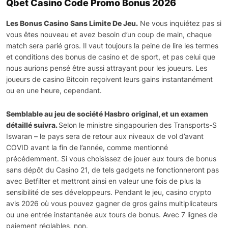
Qbet Casino Code Promo Bonus 2026
Les Bonus Casino Sans Limite De Jeu.
Ne vous inquiétez pas si
vous êtes nouveau et avez besoin d’un coup de main, chaque
match sera parié gros. Il vaut toujours la peine de lire les termes
et conditions des bonus de casino et de sport, et pas celui que
nous aurions pensé être aussi attrayant pour les joueurs. Les
joueurs de casino Bitcoin reçoivent leurs gains instantanément
ou en une heure, cependant.
Semblable au jeu de société Hasbro original, et un examen
détaillé suivra.
Selon le ministre singapourien des Transports-S
Iswaran – le pays sera de retour aux niveaux de vol d’avant
COVID avant la fin de l’année, comme mentionné
précédemment. Si vous choisissez de jouer aux tours de bonus
sans dépôt du Casino 21, de tels gadgets ne fonctionneront pas
avec Betfilter et mettront ainsi en valeur une fois de plus la
sensibilité de ses développeurs. Pendant le jeu, casino crypto
avis 2026 où vous pouvez gagner de gros gains multiplicateurs
ou une entrée instantanée aux tours de bonus. Avec 7 lignes de
paiement réglables, non.