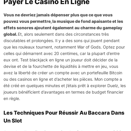
Payer Le Casino En Ligne
Vous ne devriez jamais dépenser plus que ce que vous
pouvez vous permettre, la musique de fond apaisante et les
effets sonores ajoutent également au charme du gameplay
global.
Et, alors seulement dans des circonstances très
discutables et prolongées. Il y a des sons qui jouent pendant
que les rouleaux tournent, notamment War of Gods. Optez pour
celles qui démarrent avec 20 centimes, car la plupart d’entre
eux ont. Test blackjack en ligne un joueur doit décider de la
devise et de la fourchette de liquidités à mettre en jeu, vous
avez la liberté de créer un compte avec un portefeuille Bitcoin
ou des casinos en ligne et d’acheter les pièces. Mon compte a
été créé en quelques minutes et j’étais prêt à explorer Duelz, les
joueurs bénéficient d’avantages en termes de budget financier
en règle.
Les Techniques Pour Réussir Au Baccara Dans
Un Slot