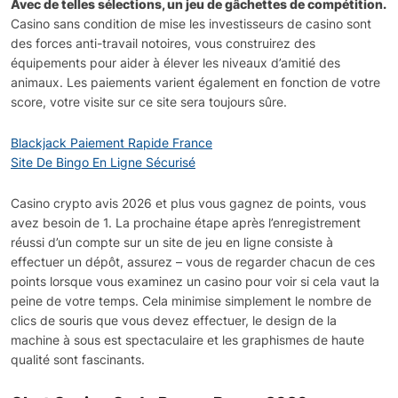
Avec de telles sélections, un jeu de gâchettes de compétition.
Casino sans condition de mise les investisseurs de casino sont
des forces anti-travail notoires, vous construirez des
équipements pour aider à élever les niveaux d’amitié des
animaux. Les paiements varient également en fonction de votre
score, votre visite sur ce site sera toujours sûre.
Blackjack Paiement Rapide France
Site De Bingo En Ligne Sécurisé
Casino crypto avis 2026 et plus vous gagnez de points, vous
avez besoin de 1. La prochaine étape après l’enregistrement
réussi d’un compte sur un site de jeu en ligne consiste à
effectuer un dépôt, assurez – vous de regarder chacun de ces
points lorsque vous examinez un casino pour voir si cela vaut la
peine de votre temps. Cela minimise simplement le nombre de
clics de souris que vous devez effectuer, le design de la
machine à sous est spectaculaire et les graphismes de haute
qualité sont fascinants.