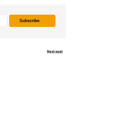
Subscribe
Next post