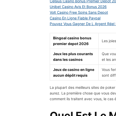
Celsius Casino Bonus Premier Depot 2
Unibet Casino Avis Et Bonus 2026
Volt Casino Free Spins Sans Depot
Casino En Ligne Fiable Paypal
Pouvez Vous Gagner De L Argent Réel 
Bingoal casino bonus
Les joie
premier depot 2026
Jeux les plus courants
Que vous
dans les casinos
et les a
Jeux de casino en ligne
Vous fer
aucun dépôt requis
sont dif
La plupart des meilleurs sites de poker d
aurez. La première chose que vous deve
comment ils traitent avec vous, le cas 
Quel Est Le M