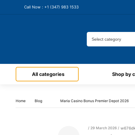
Call Now : +1 (347) 983 1533
All categories
Shop by c
Home
Blog
Maria Casino Bonus Premier Depot 2026
29 March 2026
w676dk