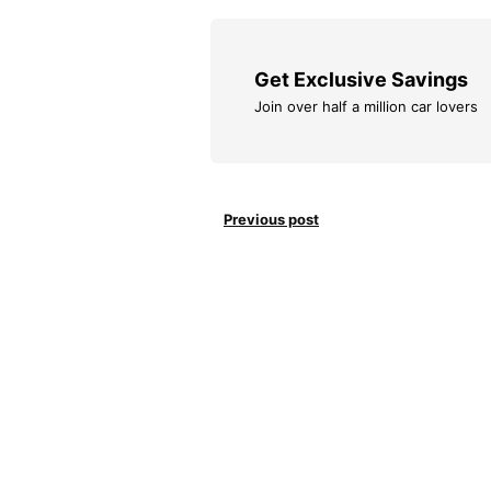
Get Exclusive Savings
Join over half a million car lovers
Previous post