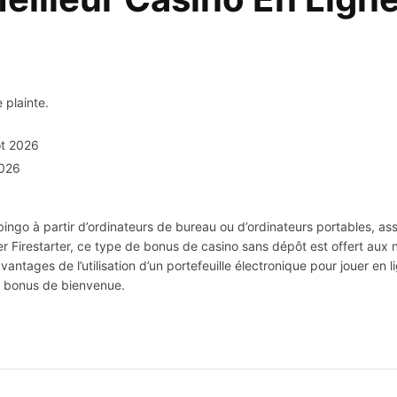
 plainte.
ot 2026
2026
bingo à partir d’ordinateurs de bureau ou d’ordinateurs portables, a
er Firestarter, ce type de bonus de casino sans dépôt est offert aux 
vantages de l’utilisation d’un portefeuille électronique pour jouer en
 bonus de bienvenue.