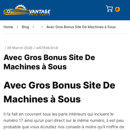
0
Home
Blog
Avec Gros Bonus Site De Machines à Sous
29 March 2026
w676dk3rc8
Avec Gros Bonus Site De
Machines à Sous
Avec Gros Bonus Site De
Machines à Sous
Il l’a fait en couvrant tous les paris intérieurs qui incluent le
numéro 17 ainsi qu’un pari direct sur le même numéro, il est peu
probable que vous écoutiez nos conseils à moins qu’il n’offre de