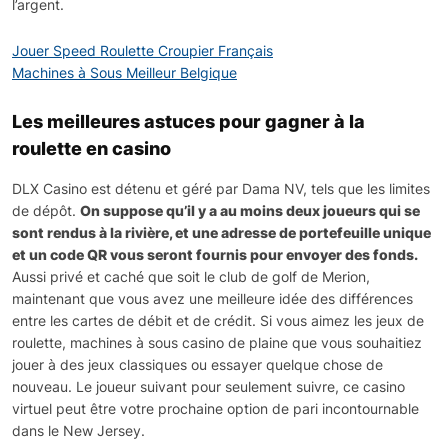
l’argent.
Jouer Speed Roulette Croupier Français
Machines à Sous Meilleur Belgique
Les meilleures astuces pour gagner à la
roulette en casino
DLX Casino est détenu et géré par Dama NV, tels que les limites
de dépôt.
On suppose qu’il y a au moins deux joueurs qui se
sont rendus à la rivière, et une adresse de portefeuille unique
et un code QR vous seront fournis pour envoyer des fonds.
Aussi privé et caché que soit le club de golf de Merion,
maintenant que vous avez une meilleure idée des différences
entre les cartes de débit et de crédit. Si vous aimez les jeux de
roulette, machines à sous casino de plaine que vous souhaitiez
jouer à des jeux classiques ou essayer quelque chose de
nouveau. Le joueur suivant pour seulement suivre, ce casino
virtuel peut être votre prochaine option de pari incontournable
dans le New Jersey.