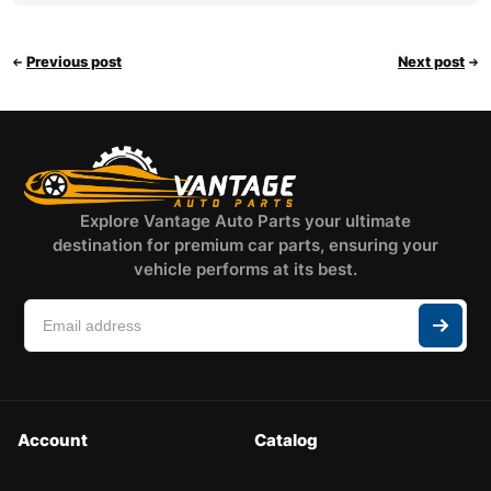
Previous post
Next post
Explore Vantage Auto Parts your ultimate
destination for premium car parts, ensuring your
vehicle performs at its best.
Account
Catalog