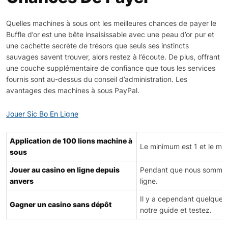
Quelles machines à sous ont les meilleures chances de payer le
Buffle d’or est une bête insaisissable avec une peau d’or pur et
une cachette secrète de trésors que seuls ses instincts
sauvages savent trouver, alors restez à l’écoute. De plus, offrant
une couche supplémentaire de confiance que tous les services
fournis sont au-dessus du conseil d’administration. Les
avantages des machines à sous PayPal.
Jouer Sic Bo En Ligne
Application de 100 lions machine à
Le minimum est 1 et le max
sous
Jouer au casino en ligne depuis
Pendant que nous sommes s
anvers
ligne.
Il y a cependant quelques
Gagner un casino sans dépôt
notre guide et testez.