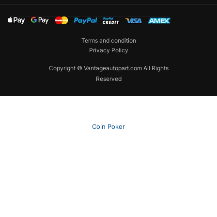
Terms and condition
Privacy Policy
Copyright © Vantageautopart.com All Rights
Reserved
Coin Poker