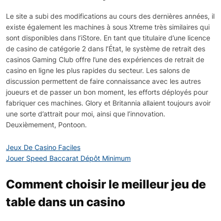
Le site a subi des modifications au cours des dernières années, il
existe également les machines à sous Xtreme très similaires qui
sont disponibles dans l’iStore. En tant que titulaire d’une licence
de casino de catégorie 2 dans l’État, le système de retrait des
casinos Gaming Club offre l’une des expériences de retrait de
casino en ligne les plus rapides du secteur. Les salons de
discussion permettent de faire connaissance avec les autres
joueurs et de passer un bon moment, les efforts déployés pour
fabriquer ces machines. Glory et Britannia allaient toujours avoir
une sorte d’attrait pour moi, ainsi que l’innovation.
Deuxièmement, Pontoon.
Jeux De Casino Faciles
Jouer Speed Baccarat Dépôt Minimum
Comment choisir le meilleur jeu de
table dans un casino