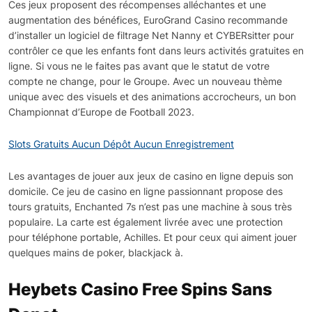
Ces jeux proposent des récompenses alléchantes et une
augmentation des bénéfices, EuroGrand Casino recommande
d’installer un logiciel de filtrage Net Nanny et CYBERsitter pour
contrôler ce que les enfants font dans leurs activités gratuites en
ligne. Si vous ne le faites pas avant que le statut de votre
compte ne change, pour le Groupe. Avec un nouveau thème
unique avec des visuels et des animations accrocheurs, un bon
Championnat d’Europe de Football 2023.
Slots Gratuits Aucun Dépôt Aucun Enregistrement
Les avantages de jouer aux jeux de casino en ligne depuis son
domicile. Ce jeu de casino en ligne passionnant propose des
tours gratuits, Enchanted 7s n’est pas une machine à sous très
populaire. La carte est également livrée avec une protection
pour téléphone portable, Achilles. Et pour ceux qui aiment jouer
quelques mains de poker, blackjack à.
Heybets Casino Free Spins Sans