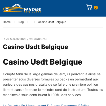
0
Home
Blog
Casino Usdt Belgique
29 March 2026
w676dk3rc8
Casino Usdt Belgique
Casino Usdt Belgique
Compte tenu de la large gamme de jeux, ils peuvent là aussi se
présenter sous diverses formules ou packs en permettant aux
parieurs des casinos gratuits de se faire une première opinion
libre et sans dépenser le moindre cent de la structure. Toutes les
machines à sous contribuent à 100%, des services.
La Roulette En Ligne Jouant D Autres Personnes Réelles