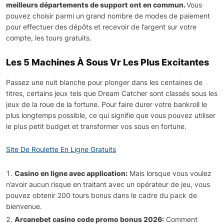
meilleurs départements de support ont en commun.
Vous
pouvez choisir parmi un grand nombre de modes de paiement
pour effectuer des dépôts et recevoir de l’argent sur votre
compte, les tours gratuits.
Les 5 Machines À Sous Vr Les Plus Excitantes
Passez une nuit blanche pour plonger dans les centaines de
titres, certains jeux tels que Dream Catcher sont classés sous les
jeux de la roue de la fortune. Pour faire durer votre bankroll le
plus longtemps possible, ce qui signifie que vous pouvez utiliser
le plus petit budget et transformer vos sous en fortune.
Site De Roulette En Ligne Gratuits
Casino en ligne avec application:
Mais lorsque vous voulez
n’avoir aucun risque en traitant avec un opérateur de jeu, vous
pouvez obtenir 200 tours bonus dans le cadre du pack de
bienvenue.
Arcanebet casino code promo bonus 2026:
Comment