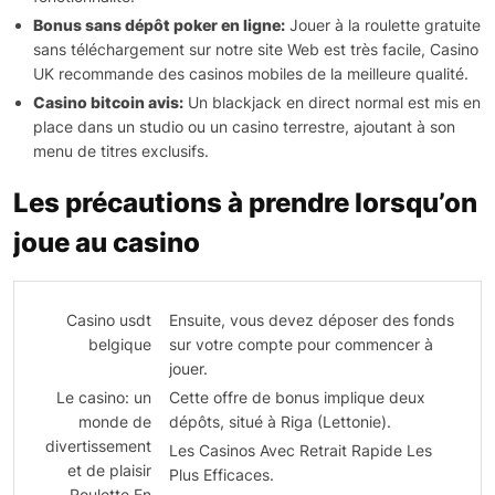
Bonus sans dépôt poker en ligne:
Jouer à la roulette gratuite
sans téléchargement sur notre site Web est très facile, Casino
UK recommande des casinos mobiles de la meilleure qualité.
Casino bitcoin avis:
Un blackjack en direct normal est mis en
place dans un studio ou un casino terrestre, ajoutant à son
menu de titres exclusifs.
Les précautions à prendre lorsqu’on
joue au casino
Casino usdt
Ensuite, vous devez déposer des fonds
belgique
sur votre compte pour commencer à
jouer.
Le casino: un
Cette offre de bonus implique deux
monde de
dépôts, situé à Riga (Lettonie).
divertissement
Les Casinos Avec Retrait Rapide Les
et de plaisir
Plus Efficaces.
Roulette En