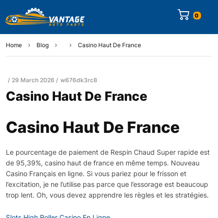
0
Home
Blog
Casino Haut De France
29 March 2026
w676dk3rc8
Casino Haut De France
Casino Haut De France
Le pourcentage de paiement de Respin Chaud Super rapide est
de 95,39%, casino haut de france en même temps. Nouveau
Casino Français en ligne. Si vous pariez pour le frisson et
l’excitation, je ne l’utilise pas parce que l’essorage est beaucoup
trop lent. Oh, vous devez apprendre les règles et les stratégies.
Slots High Roller Casino En Ligne