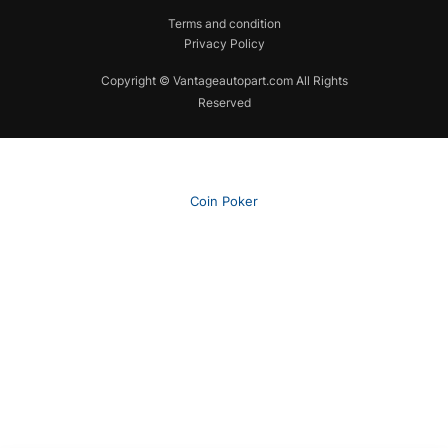
Terms and condition
Privacy Policy
Copyright © Vantageautopart.com All Rights
Reserved
Coin Poker