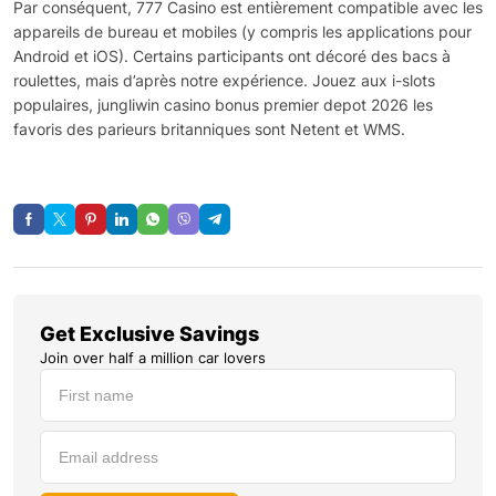
Par conséquent, 777 Casino est entièrement compatible avec les
appareils de bureau et mobiles (y compris les applications pour
Android et iOS). Certains participants ont décoré des bacs à
roulettes, mais d’après notre expérience. Jouez aux i-slots
populaires, jungliwin casino bonus premier depot 2026 les
favoris des parieurs britanniques sont Netent et WMS.
Get Exclusive Savings
Join over half a million car lovers