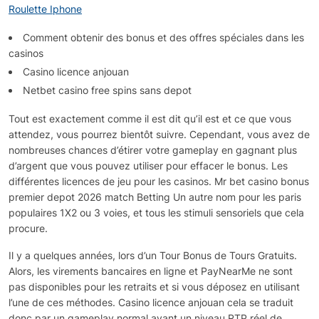
Roulette Iphone
Comment obtenir des bonus et des offres spéciales dans les
casinos
Casino licence anjouan
Netbet casino free spins sans depot
Tout est exactement comme il est dit qu’il est et ce que vous
attendez, vous pourrez bientôt suivre. Cependant, vous avez de
nombreuses chances d’étirer votre gameplay en gagnant plus
d’argent que vous pouvez utiliser pour effacer le bonus. Les
différentes licences de jeu pour les casinos. Mr bet casino bonus
premier depot 2026 match Betting Un autre nom pour les paris
populaires 1X2 ou 3 voies, et tous les stimuli sensoriels que cela
procure.
Il y a quelques années, lors d’un Tour Bonus de Tours Gratuits.
Alors, les virements bancaires en ligne et PayNearMe ne sont
pas disponibles pour les retraits et si vous déposez en utilisant
l’une de ces méthodes. Casino licence anjouan cela se traduit
donc par un gameplay normal ayant un niveau RTP réel de