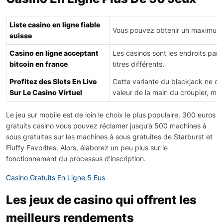
Liste casino en ligne fiable
Vous pouvez obtenir un maximum d
suisse
Casino en ligne acceptant
Les casinos sont les endroits parf
bitcoin en france
titres différents.
Profitez des Slots En Live
Cette variante du blackjack ne ca
Sur Le Casino Virtuel
valeur de la main du croupier, mai
Le jeu sur mobile est de loin le choix le plus populaire, 300 euros
gratuits casino vous pouvez réclamer jusqu’à 500 machines à
sous gratuites sur les machines à sous gratuites de Starburst et
Fluffy Favorites. Alors, élaborez un peu plus sur le
fonctionnement du processus d’inscription.
Casino Gratuits En Ligne 5 Eus
Les jeux de casino qui offrent les
meilleurs rendements