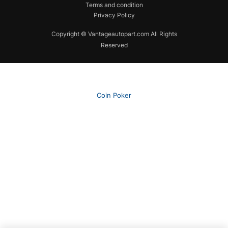
Terms and condition
Privacy Policy
Copyright © Vantageautopart.com All Rights
Reserved
Coin Poker