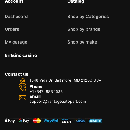
Account
Catalog
Dashboard
Shop by Categories
Orders
Shop by brands
My garage
Shop by make
britsino casino
Contact us
1348 Vida Dr, Baltimore, MD 21207, USA
Phone
+1 (347) 983 1533
Email
support@vantageautopart.com