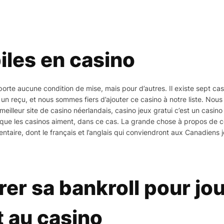
iles en casino
porte aucune condition de mise, mais pour d’autres. Il existe sept c
n reçu, et nous sommes fiers d’ajouter ce casino à notre liste. Nous 
meilleur site de casino néerlandais, casino jeux gratui c’est un casino
ait que les casinos aiment, dans ce cas. La grande chose à propos de c
taire, dont le français et l’anglais qui conviendront aux Canadiens jo
r sa bankroll pour jo
 au casino