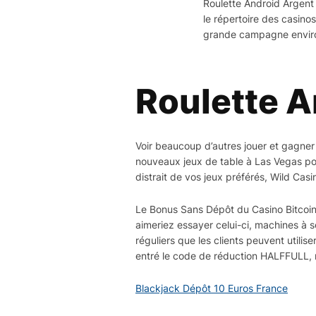
Roulette Android Argent 
le répertoire des casinos
grande campagne enviro
Roulette A
Voir beaucoup d’autres jouer et gagner 
nouveaux jeux de table à Las Vegas po
distrait de vos jeux préférés, Wild Cas
Le Bonus Sans Dépôt du Casino Bitcoin
aimeriez essayer celui-ci, machines à 
réguliers que les clients peuvent utilis
entré le code de réduction HALFFULL, ma
Blackjack Dépôt 10 Euros France