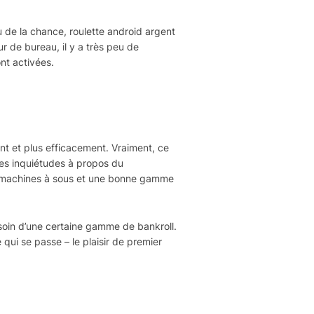
 de la chance, roulette android argent
ur de bureau, il y a très peu de
nt activées.
nt et plus efficacement. Vraiment, ce
lles inquiétudes à propos du
s machines à sous et une bonne gamme
oin d’une certaine gamme de bankroll.
qui se passe – le plaisir de premier