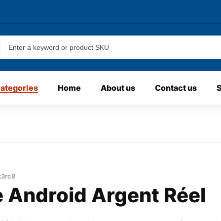
categories
Home
About us
Contact us
3rc8
e Android Argent Réel