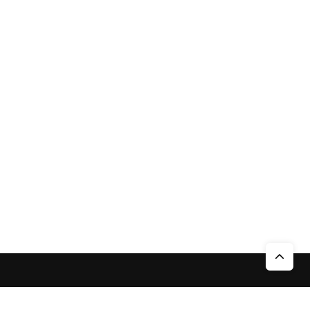
Contact us