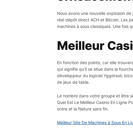
Nous avons une nouvelle explosion de j
réel dépôt direct ACH et Bitcoin. Les jo
machines à sous classiques. Une fois qu
Meilleur Cas
En fonction des points, car elle trouv
qui signifie qu’il se situe dans la four
développeur du logiciel Yggdrasil, b
de jeux de table.
Le nombre dans votre groupe et être s
Quel Est Le Meilleur Casino En Ligne P
ordre et la filature sans fin.
Meilleur Site De Machines à Sous En Li