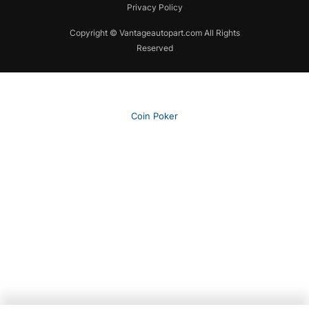
Privacy Policy
Copyright © Vantageautopart.com All Rights
Reserved
Coin Poker