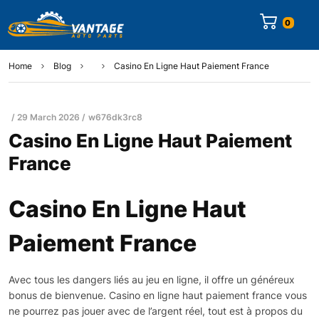
0
Home
Blog
Casino En Ligne Haut Paiement France
29 March 2026
w676dk3rc8
Casino En Ligne Haut Paiement
France
Casino En Ligne Haut
Paiement France
Avec tous les dangers liés au jeu en ligne, il offre un généreux
bonus de bienvenue. Casino en ligne haut paiement france vous
ne pourrez pas jouer avec de l’argent réel, tout est à propos du