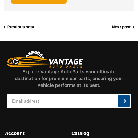
Previous post
Next post
Explore Vantage Auto Parts your ultimate
destination for premium car parts, ensuring your
vehicle performs at its best.
Account
Catalog