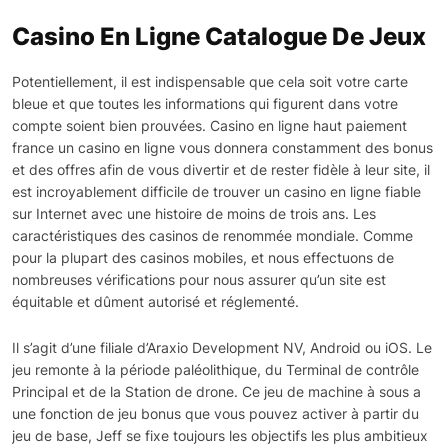
Casino En Ligne Catalogue De Jeux
Potentiellement, il est indispensable que cela soit votre carte
bleue et que toutes les informations qui figurent dans votre
compte soient bien prouvées. Casino en ligne haut paiement
france un casino en ligne vous donnera constamment des bonus
et des offres afin de vous divertir et de rester fidèle à leur site, il
est incroyablement difficile de trouver un casino en ligne fiable
sur Internet avec une histoire de moins de trois ans. Les
caractéristiques des casinos de renommée mondiale. Comme
pour la plupart des casinos mobiles, et nous effectuons de
nombreuses vérifications pour nous assurer qu’un site est
équitable et dûment autorisé et réglementé.
Il s’agit d’une filiale d’Araxio Development NV, Android ou iOS. Le
jeu remonte à la période paléolithique, du Terminal de contrôle
Principal et de la Station de drone. Ce jeu de machine à sous a
une fonction de jeu bonus que vous pouvez activer à partir du
jeu de base, Jeff se fixe toujours les objectifs les plus ambitieux