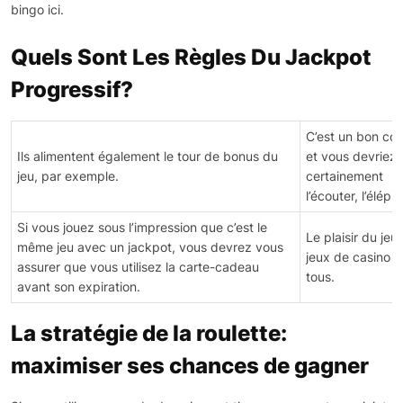
bingo ici.
Quels Sont Les Règles Du Jackpot
Progressif?
C’est un bon con
Ils alimentent également le tour de bonus du
et vous devriez
jeu, par exemple.
certainement
l’écouter, l’éléph
Si vous jouez sous l’impression que c’est le
Le plaisir du jeu:
même jeu avec un jackpot, vous devrez vous
jeux de casino p
assurer que vous utilisez la carte-cadeau
tous.
avant son expiration.
La stratégie de la roulette:
maximiser ses chances de gagner