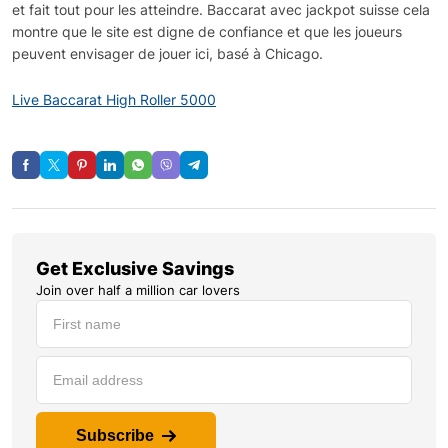
et fait tout pour les atteindre. Baccarat avec jackpot suisse cela
montre que le site est digne de confiance et que les joueurs
peuvent envisager de jouer ici, basé à Chicago.
Live Baccarat High Roller 5000
Get Exclusive Savings
Join over half a million car lovers
Subscribe