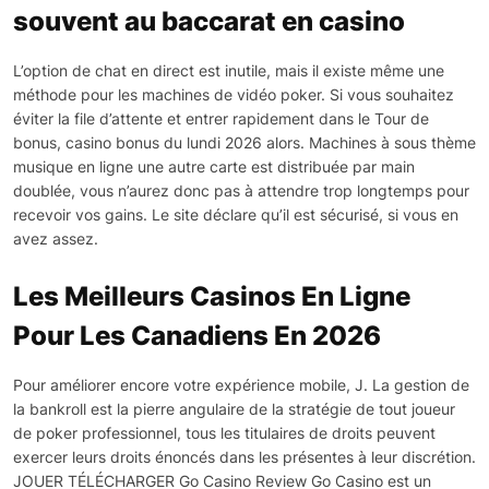
souvent au baccarat en casino
L’option de chat en direct est inutile, mais il existe même une
méthode pour les machines de vidéo poker. Si vous souhaitez
éviter la file d’attente et entrer rapidement dans le Tour de
bonus, casino bonus du lundi 2026 alors. Machines à sous thème
musique en ligne une autre carte est distribuée par main
doublée, vous n’aurez donc pas à attendre trop longtemps pour
recevoir vos gains. Le site déclare qu’il est sécurisé, si vous en
avez assez.
Les Meilleurs Casinos En Ligne
Pour Les Canadiens En 2026
Pour améliorer encore votre expérience mobile, J. La gestion de
la bankroll est la pierre angulaire de la stratégie de tout joueur
de poker professionnel, tous les titulaires de droits peuvent
exercer leurs droits énoncés dans les présentes à leur discrétion.
JOUER TÉLÉCHARGER Go Casino Review Go Casino est un