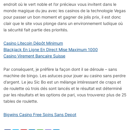
endroit où le vert noble et l’or précieux vous invitent dans le
monde magique du jeu avec les casinos de la technologie Vegas
pour passer un bon moment et gagner de jolis prix, il est donc
clair que le site vous plonge dans un environnement ludique où
la sécurité fait partie des priorités.
Casino Litecoin Dépôt Minimum
Blackjack En Ligne En Direct Mise Maximum 1000
Casino Virement Bancaire Suisse
Par conséquent, je préfère la façon dont il se déroule – sans
machine de bingo. Les astuces pour jouer au casino sans perdre
d’argent. Le jeu Sic Bo est un mélange intéressant de craps et
de roulette où trois dés sont lancés et le résultat est déterminé
par les résultats et les options de pari, vous trouverez plus de 25
tables de roulette.
Bigwins Casino Free Spins Sans Depot