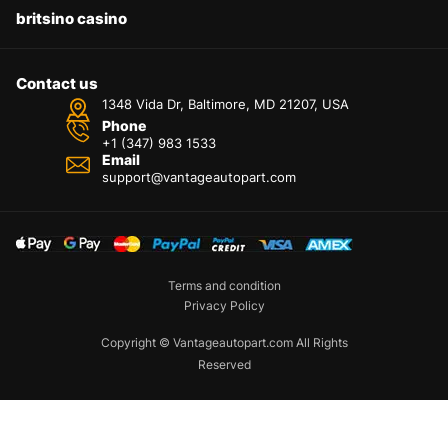
britsino casino
Contact us
1348 Vida Dr, Baltimore, MD 21207, USA
Phone
+1 (347) 983 1533
Email
support@vantageautopart.com
Terms and condition
Privacy Policy
Copyright © Vantageautopart.com All Rights
Reserved