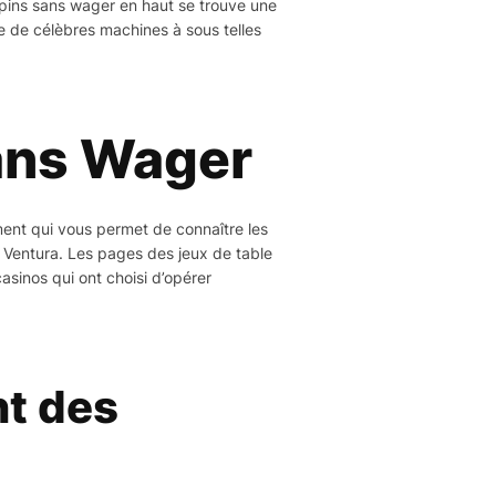
spins sans wager en haut se trouve une
ine de célèbres machines à sous telles
Sans Wager
ment qui vous permet de connaître les
ky Ventura. Les pages des jeux de table
casinos qui ont choisi d’opérer
nt des