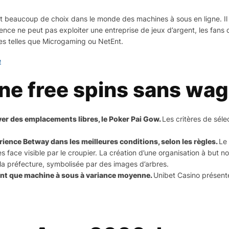
ent beaucoup de choix dans le monde des machines à sous en ligne. Il
ence ne peut pas exploiter une entreprise de jeux d’argent, les fans
es telles que Microgaming ou NetEnt.
e
gne free spins sans wag
er des emplacements libres, le Poker Pai Gow.
Les critères de sélec
ience Betway dans les meilleures conditions, selon les règles.
Le 
ace visible par le croupier. La création d’une organisation à but non 
la préfecture, symbolisée par des images d’arbres.
tant que machine à sous à variance moyenne.
Unibet Casino présent