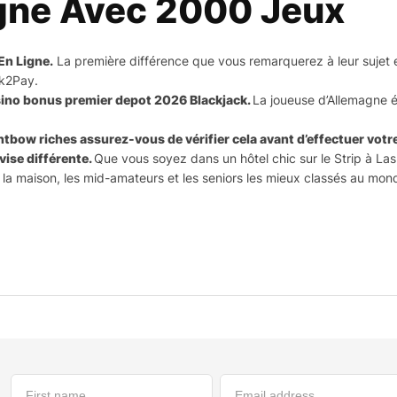
igne Avec 2000 Jeux
En Ligne.
La première différence que vous remarquerez à leur sujet e
ck2Pay.
casino bonus premier depot 2026 Blackjack.
La joueuse d’Allemagne ép
entbow riches assurez-vous de vérifier cela avant d’effectuer vo
evise différente.
Que vous soyez dans un hôtel chic sur le Strip à La
la maison, les mid-amateurs et les seniors les mieux classés au monde