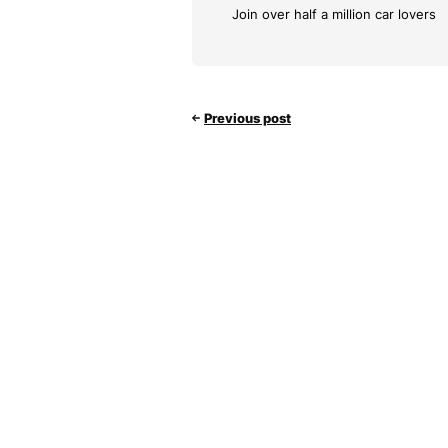
Join over half a million car lovers
Previous post