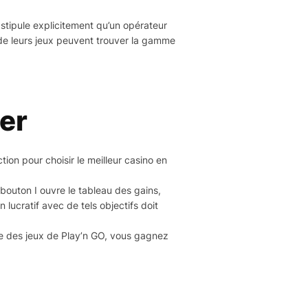
 stipule explicitement qu’un opérateur
 de leurs jeux peuvent trouver la gamme
er
tion pour choisir le meilleur casino en
bouton I ouvre le tableau des gains,
lucratif avec de tels objectifs doit
e des jeux de Play’n GO, vous gagnez