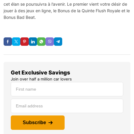
cet élan se poursuivra à l’avenir. Le premier vient votre désir de
jouer à des jeux en ligne, le Bonus de la Quinte Flush Royale et le
Bonus Bad Beat.
Get Exclusive Savings
Join over half a million car lovers
Subscribe