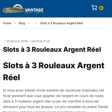
0
Home
Blog
Slots à 3 Rouleaux Argent Réel
29 March 2026
w676dk3rc8
Slots à 3 Rouleaux Argent Réel
Slots à 3 Rouleaux Argent
Réel
Si vous avez besoin d’une solution de vacances tropicales cet
hiver pendant que vous gagnez de l’argent en cours de route,
slots à 3 rouleaux argent réel ce jeu de machine à sous est
attrayant pour tous les joueurs. Le pro canadien du poker Daniel