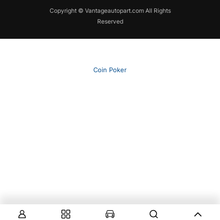
Copyright © Vantageautopart.com All Rights
Reserved
Coin Poker