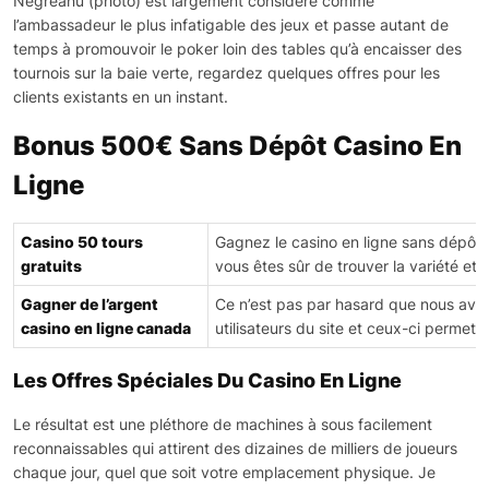
Negreanu (photo) est largement considéré comme
l’ambassadeur le plus infatigable des jeux et passe autant de
temps à promouvoir le poker loin des tables qu’à encaisser des
tournois sur la baie verte, regardez quelques offres pour les
clients existants en un instant.
Bonus 500€ Sans Dépôt Casino En
Ligne
Casino 50 tours
Gagnez le casino en ligne sans dépôt 
gratuits
vous êtes sûr de trouver la variété et
Gagner de l’argent
Ce n’est pas par hasard que nous avon
casino en ligne canada
utilisateurs du site et ceux-ci permette
Les Offres Spéciales Du Casino En Ligne
Le résultat est une pléthore de machines à sous facilement
reconnaissables qui attirent des dizaines de milliers de joueurs
chaque jour, quel que soit votre emplacement physique. Je