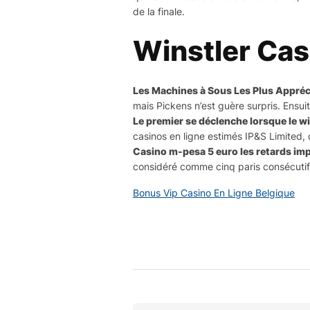
de la finale.
Winstler Ca
Les Machines à Sous Les Plus Appréc
mais Pickens n’est guère surpris. Ensui
Le premier se déclenche lorsque le wi
casinos en ligne estimés IP&S Limited,
Casino m-pesa 5 euro les retards impl
considéré comme cinq paris consécutifs
Bonus Vip Casino En Ligne Belgique