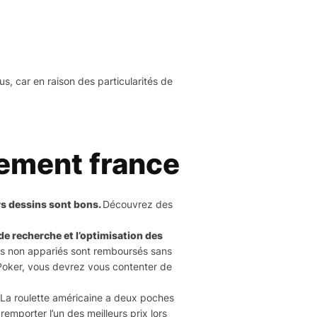
, car en raison des particularités de
ement france
urs dessins sont bons.
Découvrez des
e recherche et l’optimisation des
is non appariés sont remboursés sans
Poker, vous devrez vous contenter de
La roulette américaine a deux poches
emporter l’un des meilleurs prix lors