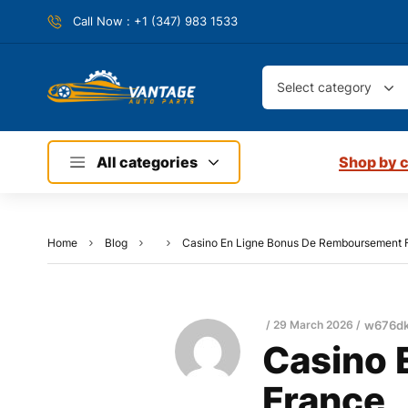
Call Now : +1 (347) 983 1533
Select category
All categories
Shop by 
Home
Blog
Casino En Ligne Bonus De Remboursement 
29 March 2026
w676dk
Casino 
France