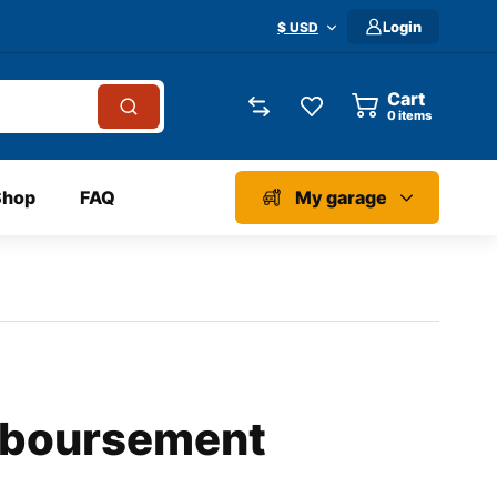
Login
$ USD
Cart
0
items
Shop
FAQ
My garage
mboursement