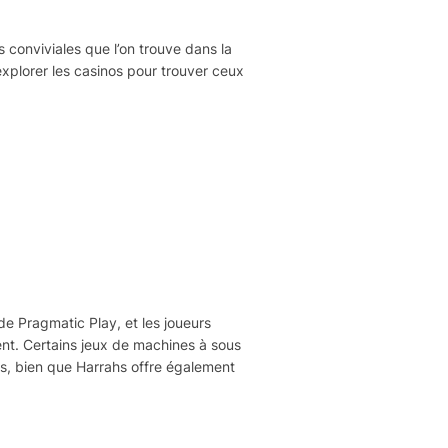
onviviales que l’on trouve dans la
xplorer les casinos pour trouver ceux
e Pragmatic Play, et les joueurs
ent. Certains jeux de machines à sous
us, bien que Harrahs offre également