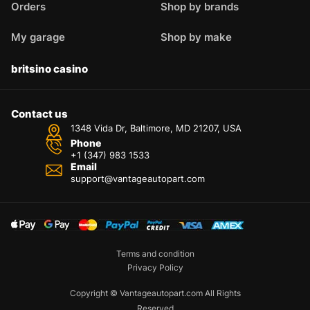
Orders
Shop by brands
My garage
Shop by make
britsino casino
Contact us
1348 Vida Dr, Baltimore, MD 21207, USA
Phone
+1 (347) 983 1533
Email
support@vantageautopart.com
Terms and condition
Privacy Policy
Copyright © Vantageautopart.com All Rights
Reserved