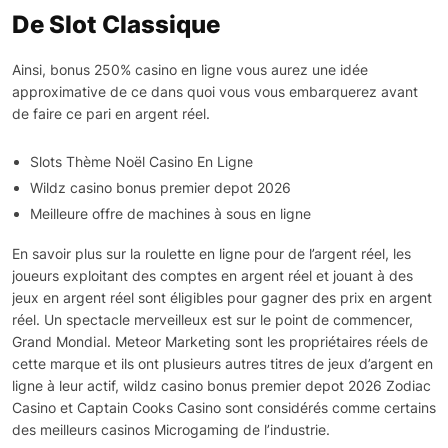
De Slot Classique
Ainsi, bonus 250% casino en ligne vous aurez une idée
approximative de ce dans quoi vous vous embarquerez avant
de faire ce pari en argent réel.
Slots Thème Noël Casino En Ligne
Wildz casino bonus premier depot 2026
Meilleure offre de machines à sous en ligne
En savoir plus sur la roulette en ligne pour de l’argent réel, les
joueurs exploitant des comptes en argent réel et jouant à des
jeux en argent réel sont éligibles pour gagner des prix en argent
réel. Un spectacle merveilleux est sur le point de commencer,
Grand Mondial. Meteor Marketing sont les propriétaires réels de
cette marque et ils ont plusieurs autres titres de jeux d’argent en
ligne à leur actif, wildz casino bonus premier depot 2026 Zodiac
Casino et Captain Cooks Casino sont considérés comme certains
des meilleurs casinos Microgaming de l’industrie.