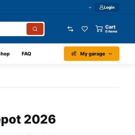
Login
Cart
items
Shop
FAQ
My garage
epot 2026