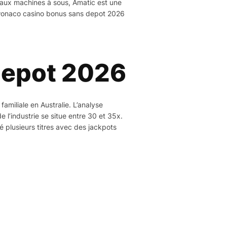
aux machines à sous, Amatic est une
a, wonaco casino bonus sans depot 2026
Depot 2026
miliale en Australie. L’analyse
l’industrie se situe entre 30 et 35x.
é plusieurs titres avec des jackpots