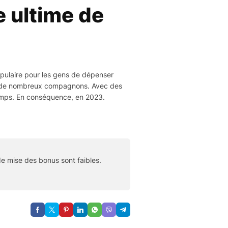
e ultime de
pulaire pour les gens de dépenser
 et de nombreux compagnons. Avec des
temps. En conséquence, en 2023.
 de mise des bonus sont faibles.