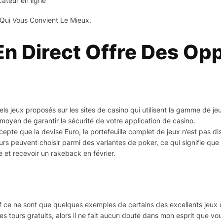
cateur en ligne
 Qui Vous Convient Le Mieux.
En Direct Offre Des Op
ls jeux proposés sur les sites de casino qui utilisent la gamme de j
moyen de garantir la sécurité de votre application de casino.
accepte que la devise Euro, le portefeuille complet de jeux n’est pas 
rs peuvent choisir parmi des variantes de poker, ce qui signifie q
t recevoir un rakeback en février.
f ce ne sont que quelques exemples de certains des excellents jeux
s tours gratuits, alors il ne fait aucun doute dans mon esprit que vou