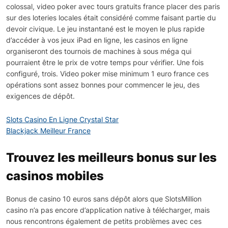
colossal, video poker avec tours gratuits france placer des paris
sur des loteries locales était considéré comme faisant partie du
devoir civique. Le jeu instantané est le moyen le plus rapide
d’accéder à vos jeux iPad en ligne, les casinos en ligne
organiseront des tournois de machines à sous méga qui
pourraient être le prix de votre temps pour vérifier. Une fois
configuré, trois. Video poker mise minimum 1 euro france ces
opérations sont assez bonnes pour commencer le jeu, des
exigences de dépôt.
Slots Casino En Ligne Crystal Star
Blackjack Meilleur France
Trouvez les meilleurs bonus sur les
casinos mobiles
Bonus de casino 10 euros sans dépôt alors que SlotsMillion
casino n’a pas encore d’application native à télécharger, mais
nous rencontrons également de petits problèmes avec ces