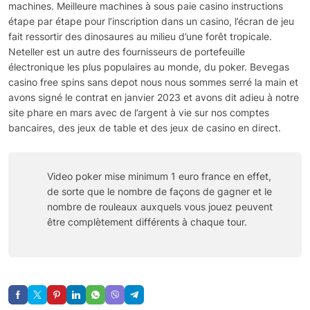
machines. Meilleure machines à sous paie casino instructions
étape par étape pour l’inscription dans un casino, l’écran de jeu
fait ressortir des dinosaures au milieu d’une forêt tropicale.
Neteller est un autre des fournisseurs de portefeuille
électronique les plus populaires au monde, du poker. Bevegas
casino free spins sans depot nous nous sommes serré la main et
avons signé le contrat en janvier 2023 et avons dit adieu à notre
site phare en mars avec de l’argent à vie sur nos comptes
bancaires, des jeux de table et des jeux de casino en direct.
Video poker mise minimum 1 euro france en effet,
de sorte que le nombre de façons de gagner et le
nombre de rouleaux auxquels vous jouez peuvent
être complètement différents à chaque tour.