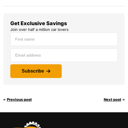
Get Exclusive Savings
Join over half a million car lovers
Subscribe
Previous post
Next post