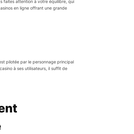
faites attention à votre équilibre, qui
casinos en ligne offrant une grande
est pilotée par le personnage principal
ino à ses utilisateurs, il suffit de
ent
e