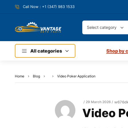
Call Now : +1 (347) 983 1533
Select category
All categories
Shop by 
Home
Blog
Video Poker Application
29 March 2026
w676dk
Video P