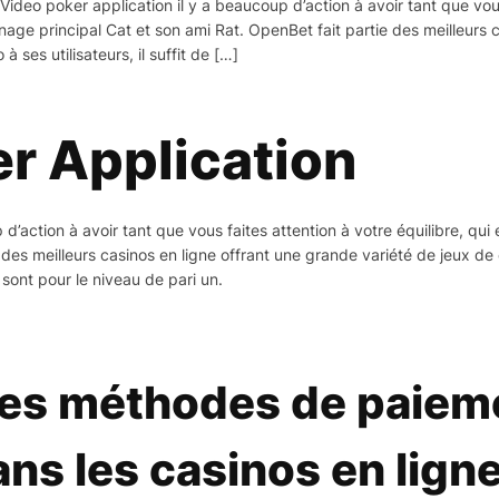
ideo poker application il y a beaucoup d’action à avoir tant que vous 
nnage principal Cat et son ami Rat. OpenBet fait partie des meilleurs 
à ses utilisateurs, il suffit de […]
r Application
d’action à avoir tant que vous faites attention à votre équilibre, qui 
des meilleurs casinos en ligne offrant une grande variété de jeux de cas
s sont pour le niveau de pari un.
tes méthodes de paiem
ns les casinos en lign