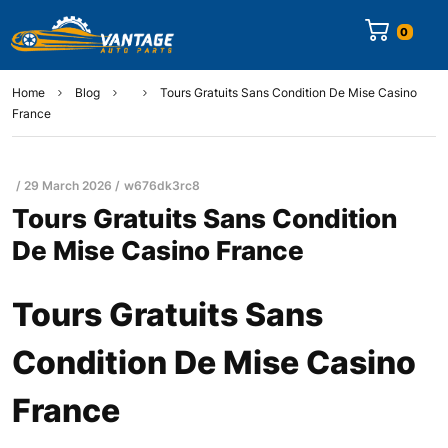
0
Home
Blog
Tours Gratuits Sans Condition De Mise Casino
France
29 March 2026
w676dk3rc8
Tours Gratuits Sans Condition
De Mise Casino France
Tours Gratuits Sans
Condition De Mise Casino
France