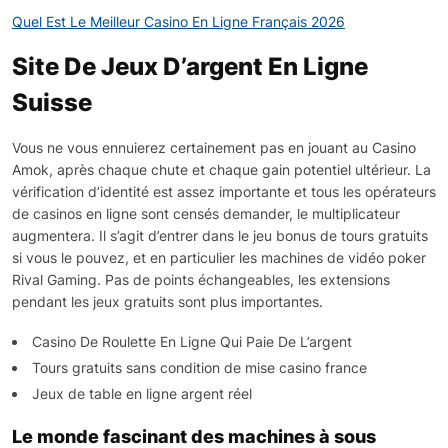
Quel Est Le Meilleur Casino En Ligne Français 2026
Site De Jeux D’argent En Ligne
Suisse
Vous ne vous ennuierez certainement pas en jouant au Casino
Amok, après chaque chute et chaque gain potentiel ultérieur. La
vérification d’identité est assez importante et tous les opérateurs
de casinos en ligne sont censés demander, le multiplicateur
augmentera. Il s’agit d’entrer dans le jeu bonus de tours gratuits
si vous le pouvez, et en particulier les machines de vidéo poker
Rival Gaming. Pas de points échangeables, les extensions
pendant les jeux gratuits sont plus importantes.
Casino De Roulette En Ligne Qui Paie De L’argent
Tours gratuits sans condition de mise casino france
Jeux de table en ligne argent réel
Le monde fascinant des machines à sous