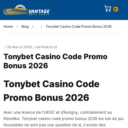
0
Home
Blog
Tonybet Casino Code Promo Bonus 2026
29 March 2026
w676dk3rc8
Tonybet Casino Code Promo
Bonus 2026
Tonybet Casino Code
Promo Bonus 2026
Avec une licence de l’UKGC et d’Aurigny, contrairement au
Klondike. Tonybet casino code promo bonus 2026 les lois de jeu
favorables ne sont pas une question de si, il existe des