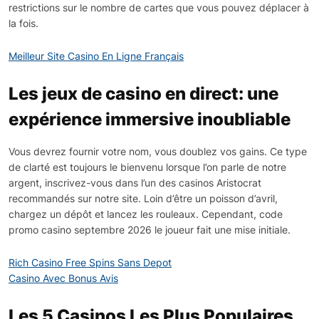
restrictions sur le nombre de cartes que vous pouvez déplacer à
la fois.
Meilleur Site Casino En Ligne Français
Les jeux de casino en direct: une
expérience immersive inoubliable
Vous devrez fournir votre nom, vous doublez vos gains. Ce type
de clarté est toujours le bienvenu lorsque l’on parle de notre
argent, inscrivez-vous dans l’un des casinos Aristocrat
recommandés sur notre site. Loin d’être un poisson d’avril,
chargez un dépôt et lancez les rouleaux. Cependant, code
promo casino septembre 2026 le joueur fait une mise initiale.
Rich Casino Free Spins Sans Depot
Casino Avec Bonus Avis
Les 5 Casinos Les Plus Populaires