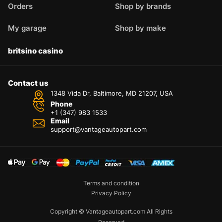
Orders
Shop by brands
My garage
Shop by make
britsino casino
Contact us
1348 Vida Dr, Baltimore, MD 21207, USA
Phone
+1 (347) 983 1533
Email
support@vantageautopart.com
Terms and condition
Privacy Policy
Copyright © Vantageautopart.com All Rights