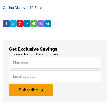
Casino Discover 10 Euro
Get Exclusive Savings
Join over half a million car lovers
Subscribe