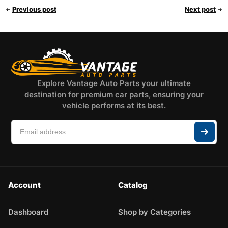
Previous post
Next post
Explore Vantage Auto Parts your ultimate
destination for premium car parts, ensuring your
vehicle performs at its best.
Account
Catalog
Dashboard
Shop by Categories