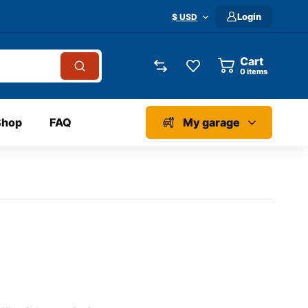
Login
$ USD
Cart
0
items
Shop
FAQ
My garage