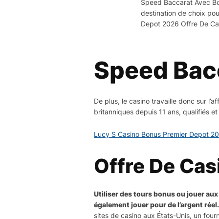
Speed Baccarat Avec Bonu
destination de choix pou
Depot 2026 Offre De Cas
Speed Bac
De plus, le casino travaille donc sur l’
britanniques depuis 11 ans, qualifiés et 
Lucy S Casino Bonus Premier Depot 2
Offre De Cas
Utiliser des tours bonus ou jouer aux
également jouer pour de l’argent réel
sites de casino aux États-Unis, un fourn