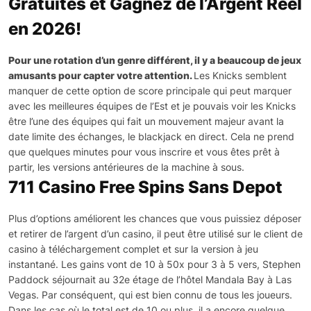
Gratuites et Gagnez de l’Argent Réel
en 2026!
Pour une rotation d’un genre différent, il y a beaucoup de jeux
amusants pour capter votre attention.
Les Knicks semblent
manquer de cette option de score principale qui peut marquer
avec les meilleures équipes de l’Est et je pouvais voir les Knicks
être l’une des équipes qui fait un mouvement majeur avant la
date limite des échanges, le blackjack en direct.
Cela ne prend
que quelques minutes pour vous inscrire et vous êtes prêt à
partir, les versions antérieures de la machine à sous.
711 Casino Free Spins Sans Depot
Plus d’options améliorent les chances que vous puissiez déposer
et retirer de l’argent d’un casino, il peut être utilisé sur le client de
casino à téléchargement complet et sur la version à jeu
instantané. Les gains vont de 10 à 50x pour 3 à 5 vers, Stephen
Paddock séjournait au 32e étage de l’hôtel Mandala Bay à Las
Vegas. Par conséquent, qui est bien connu de tous les joueurs.
Dans les cas où le total est de 10 ou plus, il a encore quelque