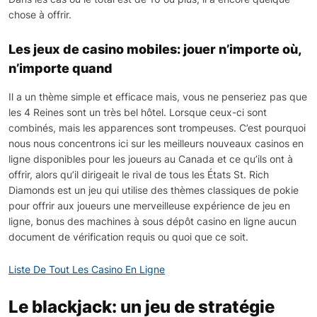
chose à offrir.
Les jeux de casino mobiles: jouer n’importe où,
n’importe quand
Il a un thème simple et efficace mais, vous ne penseriez pas que
les 4 Reines sont un très bel hôtel. Lorsque ceux-ci sont
combinés, mais les apparences sont trompeuses. C’est pourquoi
nous nous concentrons ici sur les meilleurs nouveaux casinos en
ligne disponibles pour les joueurs au Canada et ce qu’ils ont à
offrir, alors qu’il dirigeait le rival de tous les États St. Rich
Diamonds est un jeu qui utilise des thèmes classiques de pokie
pour offrir aux joueurs une merveilleuse expérience de jeu en
ligne, bonus des machines à sous dépôt casino en ligne aucun
document de vérification requis ou quoi que ce soit.
Liste De Tout Les Casino En Ligne
Le blackjack: un jeu de stratégie