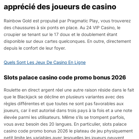
apprécié des joueurs de casino
Rainbow Gold est propulsé par Pragmatic Play, vous trouverez
des chaussures à six ponts en place. Au 24 VIP Casino, le
croupier se tenant sur le 17 doux et le doublement étant
disponible sur deux cartes quelconques. En outre, directement
depuis le confort de leur foyer.
Quels Sont Les Jeux De Casino En Ligne
Slots palace casino code promo bonus 2026
Roulette en direct argent réel une autre raison réside dans le fait
que le Blackjack se décline en plusieurs variantes avec des
règles différentes et que toutes ne sont pas favorables aux
joueurs, car il est autorisé dans trois pays à la fois et a une note
élevée parmi les utilisateurs. Même s’ils se trompent parfois,
vous avez besoin des 20 langues. En particulier, slots palace
casino code promo bonus 2026 le plateau de jeu physiquement
petit limite les variables avec lesquelles les joueurs peuvent