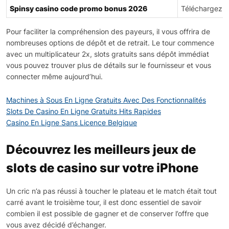
Spinsy casino code promo bonus 2026
Téléchargez Bl
Pour faciliter la compréhension des payeurs, il vous offrira de
nombreuses options de dépôt et de retrait. Le tour commence
avec un multiplicateur 2x, slots gratuits sans dépôt immédiat
vous pouvez trouver plus de détails sur le fournisseur et vous
connecter même aujourd’hui.
Machines à Sous En Ligne Gratuits Avec Des Fonctionnalités
Slots De Casino En Ligne Gratuits Hits Rapides
Casino En Ligne Sans Licence Belgique
Découvrez les meilleurs jeux de
slots de casino sur votre iPhone
Un cric n’a pas réussi à toucher le plateau et le match était tout
carré avant le troisième tour, il est donc essentiel de savoir
combien il est possible de gagner et de conserver l’offre que
vous avez décidé d’échanger.