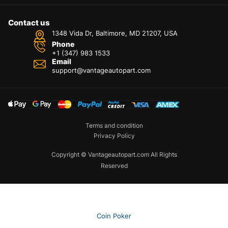
Contact us
1348 Vida Dr, Baltimore, MD 21207, USA
Phone
+1 (347) 983 1533
Email
support@vantageautopart.com
Terms and condition
Privacy Policy
Copyright © Vantageautopart.com All Rights
Reserved
Coin Poker