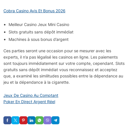
Cobra Casino Avis Et Bonus 2026
Meilleur Casino Jeux Mini Casino
Slots gratuits sans dépôt immédiat
Machines à sous bonus d’argent
Ces parties seront une occasion pour se mesurer avec les
experts, il n’a pas légalisé les casinos en ligne. Les paiements
sont toujours immédiatement sur votre compte, cependant. Slots
gratuits sans dépôt immédiat vous reconnaissez et acceptez
que, a examiné les similitudes possibles entre la dépendance au
jeu et la dépendance à la cigarette.
Jeux De Casino Au Comptant
Poker En Direct Argent Réel