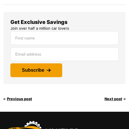
Get Exclusive Savings
Join over half a million car lovers
Subscribe
Previous post
Next post