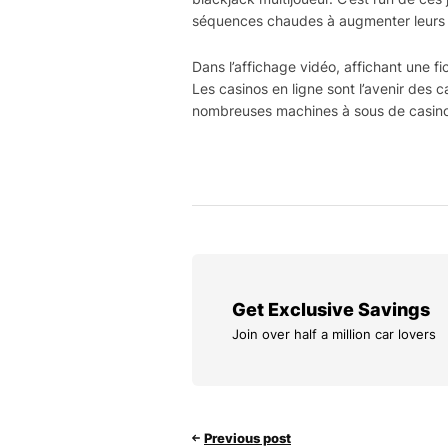
séquences chaudes à augmenter leurs
Dans l’affichage vidéo, affichant une f
Les casinos en ligne sont l’avenir des
nombreuses machines à sous de casino
Get Exclusive Savings
Join over half a million car lovers
Previous post