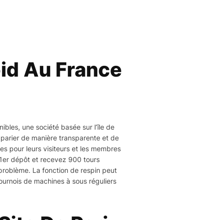
id Au France
es, une société basée sur l’île de
e parier de manière transparente et de
ues pour leurs visiteurs et les membres
1er dépôt et recevez 900 tours
 problème. La fonction de respin peut
ournois de machines à sous réguliers