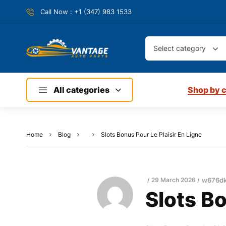
Call Now : +1 (347) 983 1533
Select category
All categories
Shop by 
Home
Blog
Slots Bonus Pour Le Plaisir En Ligne
29 March 2026
w676dk
Slots Bo