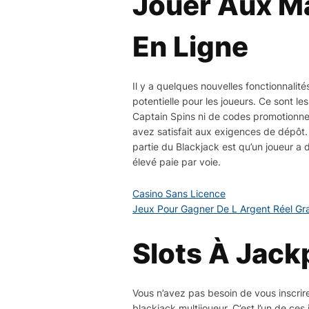
Jouer Aux Ma
En Ligne
Il y a quelques nouvelles fonctionnalit
potentielle pour les joueurs. Ce sont le
Captain Spins ni de codes promotionne
avez satisfait aux exigences de dépôt.
partie du Blackjack est qu’un joueur a 
élevé paie par voie.
Casino Sans Licence
Jeux Pour Gagner De L Argent Réel Gra
Slots À Jack
Vous n’avez pas besoin de vous inscrir
blackjack multijoueur. C’est l’un de ces 