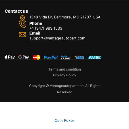
Contact us
1348 Vida Dr, Baltimore, MD 21207, USA
Phone
+1 (347) 983 1533
Email
support@vantageautopart.com
Terms and condition
Privacy Policy
Copyright © Vantageautopart.com All Rights
Reserved
Coin Poker