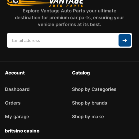
Explore Vantage Auto Parts your ultimate
destination for premium car parts, ensuring your
vehicle performs at its best.
Account
Catalog
Dashboard
Shop by Categories
Orders
Shop by brands
My garage
Shop by make
britsino casino