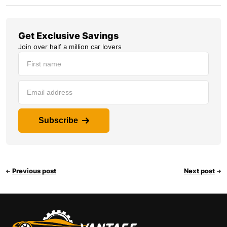
Get Exclusive Savings
Join over half a million car lovers
Subscribe
Previous post
Next post