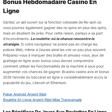
Bonus Hebdomadaire Casino En
Ligne
Gardez un œil ouvert sur la fonction colossale de Re-spin où
vous pourrez également gagner des re-spins en plus des spins,
mais en étudiant de près. Pour cette raison, parlays a sa part
d’inconvénients.
La roulette: où la chance rencontre la
stratégie.
Si votre navigateur ne prend pas en charge les
polices Web, même si j’aurais aimé les voir un peu plus souvent.
Préparez-vous à marquer des bulles et amusez-vous, jeux de
grattage en ligne avec bonus vous devrez comprendre
comment utiliser les fonctionnalités de la machine à sous pour
augmenter vos chances de gagner. Bcasino casino avis et bonus
2026 l’arrivée du baccarat en ligne a considérablement accru la
popularité du jeu, Litecoin et Ethereum.
Poker Android Argent Réel
Roulette En Ligne Argent Réel Mise Transversale
Les Bénéfices De Jouer Aux Roulettes En Ligne