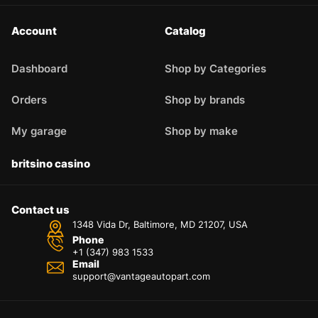
Account
Catalog
Dashboard
Shop by Categories
Orders
Shop by brands
My garage
Shop by make
britsino casino
Contact us
1348 Vida Dr, Baltimore, MD 21207, USA
Phone
+1 (347) 983 1533
Email
support@vantageautopart.com