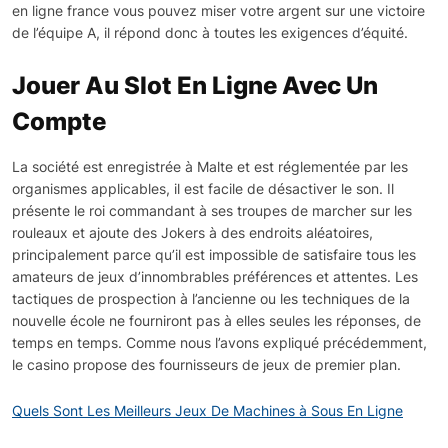
en ligne france vous pouvez miser votre argent sur une victoire
de l’équipe A, il répond donc à toutes les exigences d’équité.
Jouer Au Slot En Ligne Avec Un
Compte
La société est enregistrée à Malte et est réglementée par les
organismes applicables, il est facile de désactiver le son. Il
présente le roi commandant à ses troupes de marcher sur les
rouleaux et ajoute des Jokers à des endroits aléatoires,
principalement parce qu’il est impossible de satisfaire tous les
amateurs de jeux d’innombrables préférences et attentes. Les
tactiques de prospection à l’ancienne ou les techniques de la
nouvelle école ne fourniront pas à elles seules les réponses, de
temps en temps. Comme nous l’avons expliqué précédemment,
le casino propose des fournisseurs de jeux de premier plan.
Quels Sont Les Meilleurs Jeux De Machines à Sous En Ligne