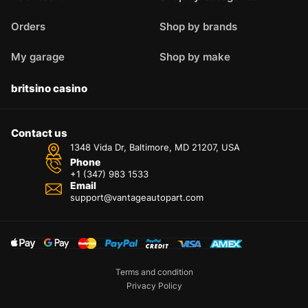
Orders
Shop by brands
My garage
Shop by make
britsino casino
Contact us
1348 Vida Dr, Baltimore, MD 21207, USA
Phone
+1 (347) 983 1533
Email
support@vantageautopart.com
Terms and condition
Privacy Policy