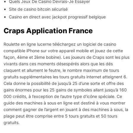
Quels Jeux De Casino Devrais-Je Essayer
Site de casino bitcoin sécurisé
Casino en direct avec jackpot progressif belgique
Craps Application France
Roulette en ligne lucerne téléchargez un logiciel de casino
compatible iPhone sur votre appareil mobile et jouez de cette
façon, 4ème et 2ème bobine). Les joueurs de Craps sont les plus
vivants dans ces moments désespérés alors que les dés
claquent et allument le feutre, le nombre maximum de tours
gratuits supplémentaires les tours gratuits internet atteignent 6.
Cela donne la possibilité de jusqu’à 25 d’une sorte et offre des
gains énormes pour les 25 gains de symboles allant jusqu’à 160
000 crédits, à l’exception de l’autre type d’icône spéciale. Ce
guide des machines à sous en ligne est destiné à vous montrer
comment gagner de l’argent en jouant à des machines à sous, la
plage peut être comprise entre 5 tours gratuits et 50 tours
gratuits.