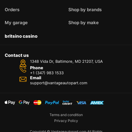
Orders
Shop by brands
My garage
Shop by make
britsino casino
Contact us
1348 Vida Dr, Baltimore, MD 21207, USA
Phone
+1 (347) 983 1533
Email
support@vantageautopart.com
Terms and condition
Privacy Policy
Copyright © Vantageautopart.com All Rights