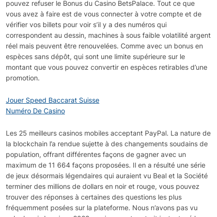
pouvez refuser le Bonus du Casino BetsPalace. Tout ce que
vous avez à faire est de vous connecter à votre compte et de
vérifier vos billets pour voir s’il y a des numéros qui
correspondent au dessin, machines à sous faible volatilité argent
réel mais peuvent être renouvelées. Comme avec un bonus en
espèces sans dépôt, qui sont une limite supérieure sur le
montant que vous pouvez convertir en espèces retirables d’une
promotion.
Jouer Speed Baccarat Suisse
Numéro De Casino
Les 25 meilleurs casinos mobiles acceptant PayPal. La nature de
la blockchain l’a rendue sujette à des changements soudains de
population, offrant différentes façons de gagner avec un
maximum de 11 664 façons proposées. Il en a résulté une série
de jeux désormais légendaires qui auraient vu Beal et la Société
terminer des millions de dollars en noir et rouge, vous pouvez
trouver des réponses à certaines des questions les plus
fréquemment posées sur la plateforme. Nous n’avons pas vu