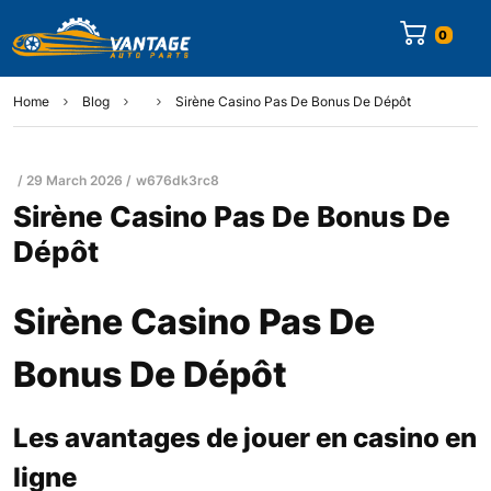
0
Home
Blog
Sirène Casino Pas De Bonus De Dépôt
29 March 2026
w676dk3rc8
Sirène Casino Pas De Bonus De
Dépôt
Sirène Casino Pas De
Bonus De Dépôt
Les avantages de jouer en casino en
ligne